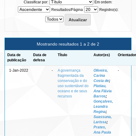
Classificar por:
Em ordem:
Resultados/Página
Registro(s):
Mostrando resultados 1 a 2 de 2
Data de
Data de
Título
Autor(es)
Orientador
publicação
defesa
1-Jan-2022
-
A governança
Oliveira,
-
fragmentada da
Carina
conservação e do
Costa de
;
uso sustentável do
Platiau,
oceano e de seus
Ana Flávia
recursos
Barros
;
Gonçalves,
Leandra
Regina
;
Suassuna,
Larissa
;
Prates,
Ana Paula