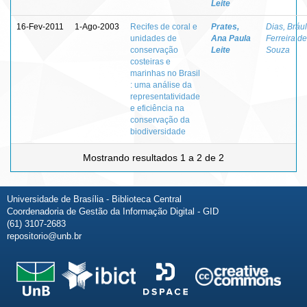
Leite
16-Fev-2011
1-Ago-2003
Recifes de coral e
Prates,
Dias, Brául
unidades de
Ana Paula
Ferreira de
conservação
Leite
Souza
costeiras e
marinhas no Brasil
: uma análise da
representatividade
e eficiência na
conservação da
biodiversidade
Mostrando resultados 1 a 2 de 2
Universidade de Brasília - Biblioteca Central
Coordenadoria de Gestão da Informação Digital - GID
(61) 3107-2683
repositorio@unb.br