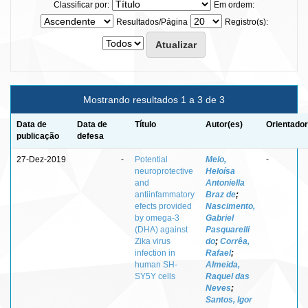
Classificar por:
Em ordem:
Resultados/Página
Registro(s):
Mostrando resultados 1 a 3 de 3
Data de
Data de
Título
Autor(es)
Orientador
publicação
defesa
27-Dez-2019
-
Potential
Melo,
-
neuroprotective
Heloísa
and
Antoniella
antiinfammatory
Braz de
;
efects provided
Nascimento,
by omega-3
Gabriel
(DHA) against
Pasquarelli
Zika virus
do
;
Corrêa,
infection in
Rafael
;
human SH-
Almeida,
SY5Y cells
Raquel das
Neves
;
Santos, Igor