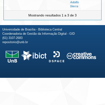
Adolfo
Sierra
Mostrando resultados 1 a 3 de 3
Universidade de Brasília - Biblioteca Central
Coordenadoria de Gestão da Informação Digital - GID
(61) 3107-2683
repositorio@unb.br
Fale conosco
Sobre