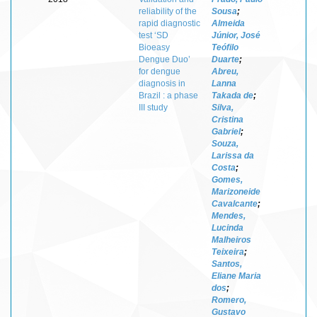
reliability of the
Sousa
;
rapid diagnostic
Almeida
test ‘SD
Júnior, José
Bioeasy
Teófilo
Dengue Duo’
Duarte
;
for dengue
Abreu,
diagnosis in
Lanna
Brazil : a phase
Takada de
;
III study
Silva,
Cristina
Gabriel
;
Souza,
Larissa da
Costa
;
Gomes,
Marizoneide
Cavalcante
;
Mendes,
Lucinda
Malheiros
Teixeira
;
Santos,
Eliane Maria
dos
;
Romero,
Gustavo