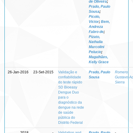
de Oliveira
;
Prado, Paulo
Sousa
;
Picolo,
Victor
;
Bem,
Andreza
Fabro de
;
Pizato,
Nathalia
Marcolini
Pelucio
;
Magalhães,
Kelly Grace
26-Jan-2016
23-Set-2015
Validação e
Prado, Paulo
Romero,
confiabilidade
Sousa
Gustavo Ad
do teste rápido
Sierra
SD Bioeasy
Dengue Duo
para o
diagnóstico da
dengue na rede
de saúde
pública do
Distrito Federal
2018
-
Validation and
Prado, Paulo
-