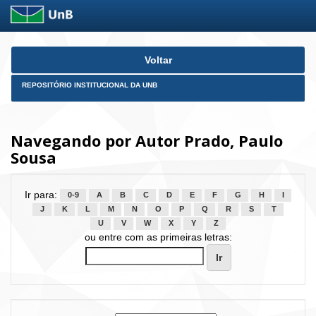
Skip
Voltar
navigation
REPOSITÓRIO INSTITUCIONAL DA UNB
Navegando por Autor Prado, Paulo
Sousa
Ir para:
0-9
A
B
C
D
E
F
G
H
I
J
K
L
M
N
O
P
Q
R
S
T
U
V
W
X
Y
Z
ou entre com as primeiras letras: