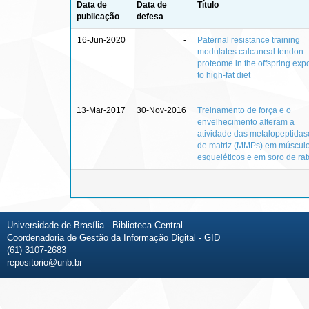
Data de
Data de
Título
publicação
defesa
16-Jun-2020
-
Paternal resistance training
modulates calcaneal tendon
proteome in the offspring ex
to high-fat diet
13-Mar-2017
30-Nov-2016
Treinamento de força e o
envelhecimento alteram a
atividade das metalopeptidas
de matriz (MMPs) em múscul
esqueléticos e em soro de rat
Universidade de Brasília - Biblioteca Central
Coordenadoria de Gestão da Informação Digital - GID
(61) 3107-2683
repositorio@unb.br