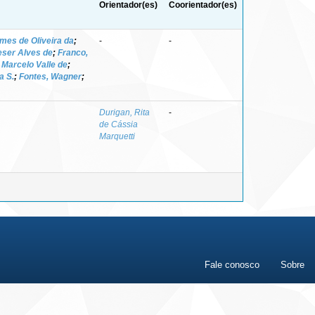
Orientador(es)
Coorientador(es)
mes de Oliveira da
;
-
-
eser Alves de
;
Franco,
 Marcelo Valle de
;
a S.
;
Fontes, Wagner
;
Durigan, Rita
-
de Cássia
Marquetti
Fale conosco
Sobre