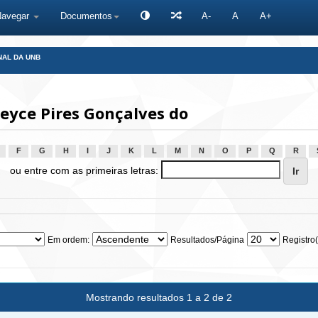
Navegar
Documentos
A-
A
A+
NAL DA UNB
eyce Pires Gonçalves do
F
G
H
I
J
K
L
M
N
O
P
Q
R
ou entre com as primeiras letras:
Em ordem:
Resultados/Página
Registro(
Mostrando resultados 1 a 2 de 2