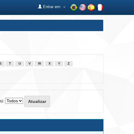
Entrar em:
S
T
U
V
W
X
Y
Z
s):