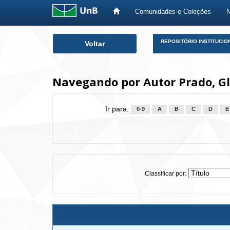
Comunidades e Coleções
Skip
REPOSITÓRIO INSTITUCIO
Voltar
navigation
Navegando por Autor Prado, Gl
Ir para:
0-9
A
B
C
D
E
Classificar por: