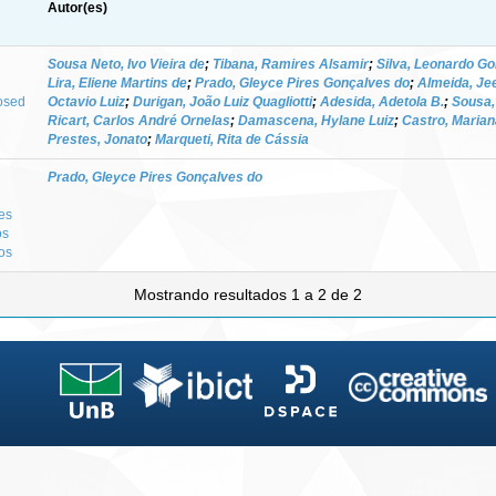
Autor(es)
Sousa Neto, Ivo Vieira de
;
Tibana, Ramires Alsamir
;
Silva, Leonardo Go
Lira, Eliene Martins de
;
Prado, Gleyce Pires Gonçalves do
;
Almeida, Je
posed
Octavio Luiz
;
Durigan, João Luiz Quagliotti
;
Adesida, Adetola B.
;
Sousa,
Ricart, Carlos André Ornelas
;
Damascena, Hylane Luiz
;
Castro, Marian
Prestes, Jonato
;
Marqueti, Rita de Cássia
Prado, Gleyce Pires Gonçalves do
es
os
os
Mostrando resultados 1 a 2 de 2