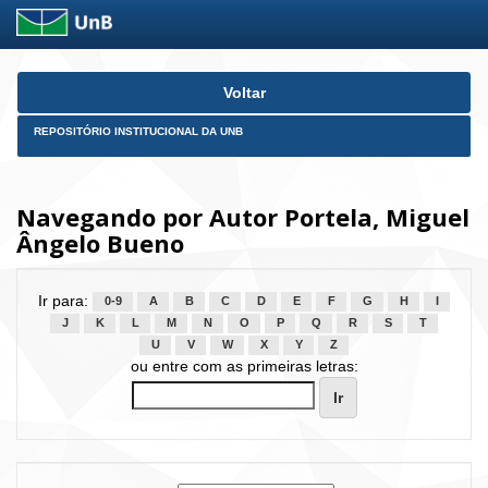
Skip
Voltar
navigation
REPOSITÓRIO INSTITUCIONAL DA UNB
Navegando por Autor Portela, Miguel
Ângelo Bueno
Ir para:
0-9
A
B
C
D
E
F
G
H
I
J
K
L
M
N
O
P
Q
R
S
T
U
V
W
X
Y
Z
ou entre com as primeiras letras: