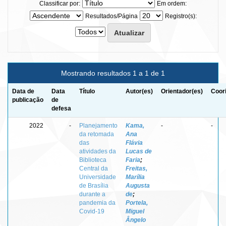
Classificar por:
Em ordem:
Resultados/Página
Registro(s):
Mostrando resultados 1 a 1 de 1
Data de
Data
Título
Autor(es)
Orientador(es)
Coor
publicação
de
defesa
2022
-
Planejamento
Kama,
-
-
da retomada
Ana
das
Flávia
atividades da
Lucas de
Biblioteca
Faria
;
Central da
Freitas,
Universidade
Marília
de Brasília
Augusta
durante a
de
;
pandemia da
Portela,
Covid-19
Miguel
Ângelo