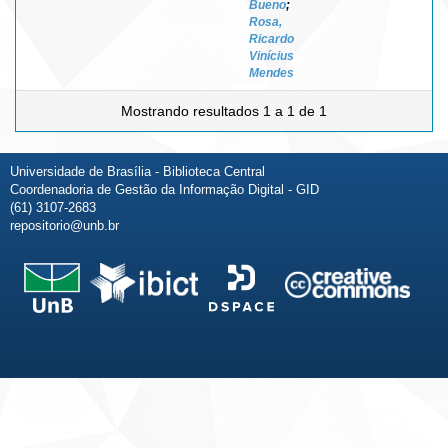
Bueno
;
Rosa,
Ricardo
Vinícius
Mendes
Mostrando resultados 1 a 1 de 1
Universidade de Brasília - Biblioteca Central
Coordenadoria de Gestão da Informação Digital - GID
(61) 3107-2683
repositorio@unb.br
Fale conosco