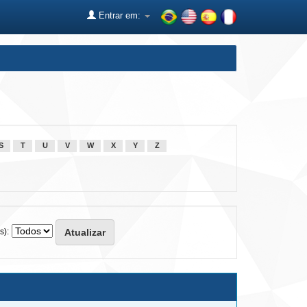
Entrar em:
S
T
U
V
W
X
Y
Z
s):