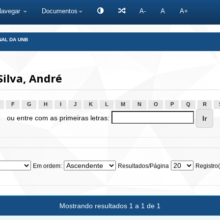
Navegar
Documentos
A-
A
A+
NAL DA UNB
ilva, André
F
G
H
I
J
K
L
M
N
O
P
Q
R
ou entre com as primeiras letras:
Em ordem:
Resultados/Página
Registro(
Mostrando resultados 1 a 1 de 1