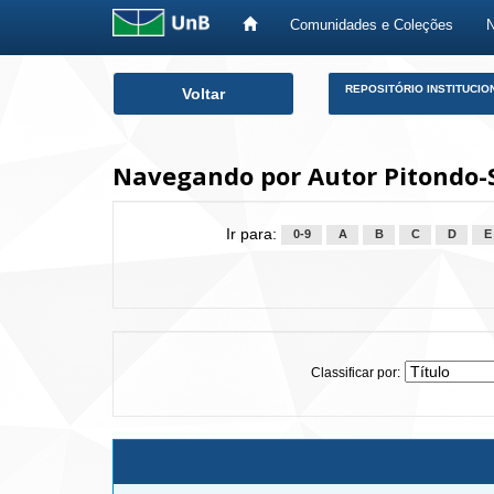
Comunidades e Coleções
Skip
REPOSITÓRIO INSTITUCIO
Voltar
navigation
Navegando por Autor Pitondo-S
Ir para:
0-9
A
B
C
D
E
Classificar por: