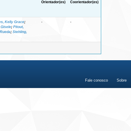
Orientador(es)
Coorientador(es)
s, Kelly Grace
;
-
-
 Gisele
;
Pitout,
 Rueda
;
Stehling,
Fale conosco
Sobre