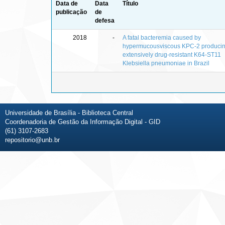
Data de
Data
Título
publicação
de
defesa
2018
-
A fatal bacteremia caused by
hypermucousviscous KPC-2 produci
extensively drug-resistant K64-ST11
Klebsiella pneumoniae in Brazil
Universidade de Brasília - Biblioteca Central
Coordenadoria de Gestão da Informação Digital - GID
(61) 3107-2683
repositorio@unb.br