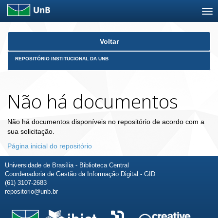
Skip
Voltar
navigation
REPOSITÓRIO INSTITUCIONAL DA UNB
Não há documentos
Não há documentos disponíveis no repositório de acordo com a
sua solicitação.
Página inicial do repositório
Universidade de Brasília - Biblioteca Central
Coordenadoria de Gestão da Informação Digital - GID
(61) 3107-2683
repositorio@unb.br