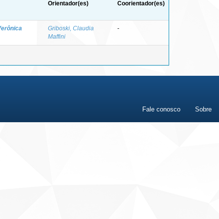
Orientador(es)
Coorientador(es)
Verônica
Griboski, Claudia
-
Maffini
Fale conosco
Sobre