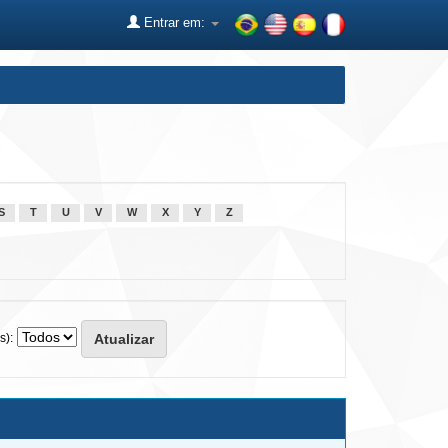
Entrar em:
S
T
U
V
W
X
Y
Z
s):