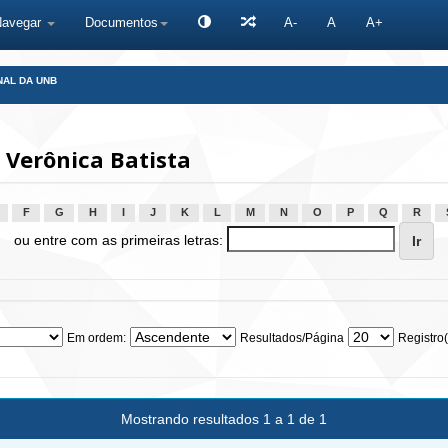
Navegar
Documentos
A-
A
A+
NAL DA UNB
 Verônica Batista
F
G
H
I
J
K
L
M
N
O
P
Q
R
ou entre com as primeiras letras:
Em ordem:
Resultados/Página
Registro(
Mostrando resultados 1 a 1 de 1