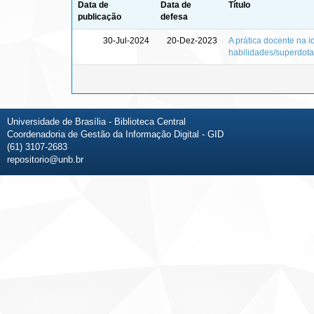
Data de
Data de
Título
publicação
defesa
30-Jul-2024
20-Dez-2023
A prática docente na i
habilidades/superdot
Universidade de Brasília - Biblioteca Central
Coordenadoria de Gestão da Informação Digital - GID
(61) 3107-2683
repositorio@unb.br