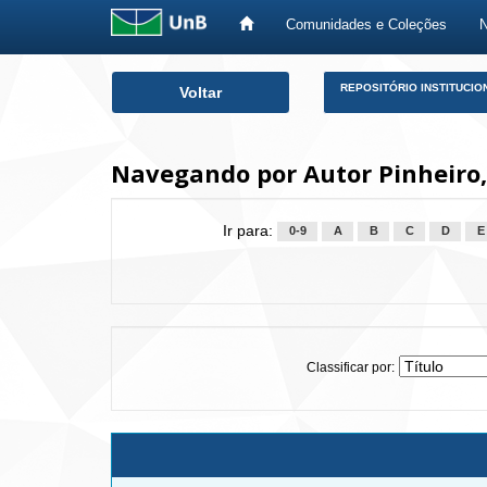
Comunidades e Coleções
Skip
REPOSITÓRIO INSTITUCIO
Voltar
navigation
Navegando por Autor Pinheiro,
Ir para:
0-9
A
B
C
D
E
Classificar por: