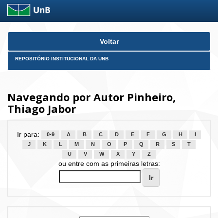
Skip
Voltar
navigation
REPOSITÓRIO INSTITUCIONAL DA UNB
Navegando por Autor Pinheiro,
Thiago Jabor
Ir para:
0-9
A
B
C
D
E
F
G
H
I
J
K
L
M
N
O
P
Q
R
S
T
U
V
W
X
Y
Z
ou entre com as primeiras letras: