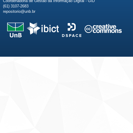
Coordenadoria de Gestão da Informação Digital - GID
(61) 3107-2683
repositorio@unb.br
Fale conosco
Sobre