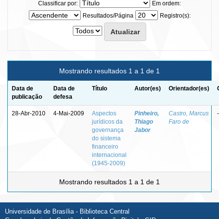
Classificar por:
Em ordem:
Resultados/Página
Registro(s):
Mostrando resultados 1 a 1 de 1
Data de
Data de
Título
Autor(es)
Orientador(es)
publicação
defesa
28-Abr-2010
4-Mai-2009
Aspectos
Pinheiro,
Castro, Marcus
-
jurídicos da
Thiago
Faro de
governança
Jabor
do sistema
financeiro
internacional
(1945-2009)
Mostrando resultados 1 a 1 de 1
Universidade de Brasília - Biblioteca Central