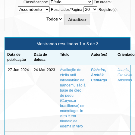
Classificar por:
Em ordem:
Resultados/Página
Registro(s):
Mostrando resultados 1 a 3 de 3
Data de
Data de
Título
Autor(es)
Orientado
publicação
defesa
27-Jun-2024
24-Mar-2023
Avaliação do
Pinheiro,
Joanitti,
efeito anti-
Andréia
Graziella
inflamatório de
Camargo
Anselmo
nanoemulsão à
base de óleo
de pequi
(Caryocar
brasiliense) em
macrófagos in
vitro e em
modelo de
edema in vivo