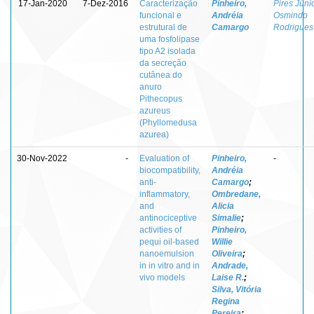
17-Jan-2020
7-Dez-2016
Caracterização
Pinheiro,
Pires Júnio
funcional e
Andréia
Osmindo
estrutural de
Camargo
Rodrigues
uma fosfolipase
tipo A2 isolada
da secreção
cutânea do
anuro
Pithecopus
azureus
(Phyllomedusa
azurea)
30-Nov-2022
-
Evaluation of
Pinheiro,
-
biocompatibility,
Andréia
anti-
Camargo
;
inflammatory,
Ombredane,
and
Alicia
antinociceptive
Simalie
;
activities of
Pinheiro,
pequi oil-based
Willie
nanoemulsion
Oliveira
;
in in vitro and in
Andrade,
vivo models
Laise R.
;
Silva, Vitória
Regina
Pereira
;