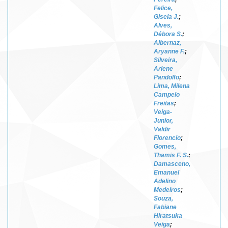
Felice,
Gisela J.
;
Alves,
Débora S.
;
Albernaz,
Aryanne F.
;
Silveira,
Ariene
Pandolfo
;
Lima, Milena
Campelo
Freitas
;
Veiga-
Junior,
Valdir
Florencio
;
Gomes,
Thamis F. S.
;
Damasceno,
Emanuel
Adelino
Medeiros
;
Souza,
Fabiane
Hiratsuka
Veiga
;