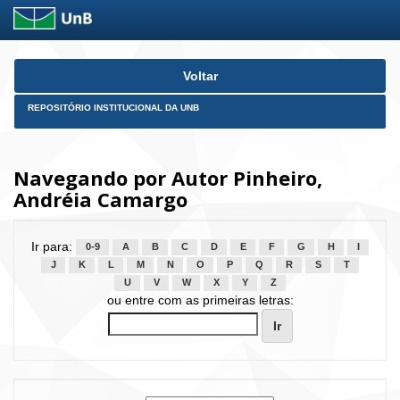
Skip
Voltar
navigation
REPOSITÓRIO INSTITUCIONAL DA UNB
Navegando por Autor Pinheiro,
Andréia Camargo
Ir para:
0-9
A
B
C
D
E
F
G
H
I
J
K
L
M
N
O
P
Q
R
S
T
U
V
W
X
Y
Z
ou entre com as primeiras letras: