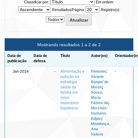
Classificar por:
Em ordem:
Resultados/Página
Registro(s):
Mostrando resultados 1 a 2 de 2
Data de
Data de
Título
Autor(es)
Orientador(e
publicação
defesa
Jan-2014
-
Alimentação e
Pimentel,
-
nutrição na
Viviane
estratégia
Rangel de
saúde da
Muros
;
família em
Sousa,
cinco
Maria
municípios
Fátima de
;
brasileiros
Merchán-
Hamann,
Edgar
;
Mendonça,
Ana
Valéria