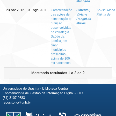
Machado
23-Abr-2012
31-Ago-2011
Caracterização
Pimentel,
Sousa, Maria
das ações de
Viviane
Fátima de
alimentação e
Rangel de
nutrição
Muros
desenvolvidas
na estratégia
Saúde da
Família, em
cinco
municípios
brasileiros
acima de 100
mil habitantes
Mostrando resultados 1 a 2 de 2
Universidade de Brasília - Biblioteca Central
Coordenadoria de Gestão da Informação Digital - GID
(61) 3107-2683
repositorio@unb.br