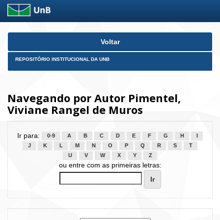
Skip
Voltar
navigation
REPOSITÓRIO INSTITUCIONAL DA UNB
Navegando por Autor Pimentel,
Viviane Rangel de Muros
Ir para:
0-9
A
B
C
D
E
F
G
H
I
J
K
L
M
N
O
P
Q
R
S
T
U
V
W
X
Y
Z
ou entre com as primeiras letras: