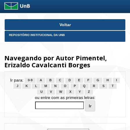
Skip
Voltar
navigation
REPOSITÓRIO INSTITUCIONAL DA UNB
Navegando por Autor Pimentel,
Erizaldo Cavalcanti Borges
Ir para:
0-9
A
B
C
D
E
F
G
H
I
J
K
L
M
N
O
P
Q
R
S
T
U
V
W
X
Y
Z
ou entre com as primeiras letras: