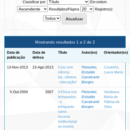
Classificar por:
Em ordem:
Resultados/Página
Registro(s):
Mostrando resultados 1 a 2 de 2
Data de
Data de
Título
Autor(es)
Orientador(es)
publicação
defesa
13-Nov-2013
23-Ago-2013
Cine com
Pimentel,
Coutinho,
ciência :
Erizaldo
Laura Maria
luz, câmera
Cavalcanti
- educação!
Borges
5-Out-2009
2007
A Física nos
Pimentel,
Verdeaux,
brinquedos
Erizaldo
Maria de
: o
Cavalcanti
Fátima da
brinquedo
Borges
Silva
como
recurso
institucional
no ensino