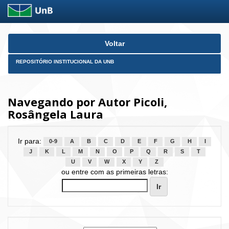
Skip
Voltar
navigation
REPOSITÓRIO INSTITUCIONAL DA UNB
Navegando por Autor Picoli,
Rosângela Laura
Ir para:
0-9
A
B
C
D
E
F
G
H
I
J
K
L
M
N
O
P
Q
R
S
T
U
V
W
X
Y
Z
ou entre com as primeiras letras: