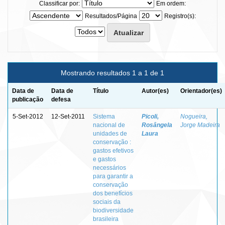
Classificar por:
Em ordem:
Resultados/Página
Registro(s):
Mostrando resultados 1 a 1 de 1
Data de
Data de
Título
Autor(es)
Orientador(es)
publicação
defesa
5-Set-2012
12-Set-2011
Sistema
Picoli,
Nogueira,
nacional de
Rosângela
Jorge Madeira
unidades de
Laura
conservação :
gastos efetivos
e gastos
necessários
para garantir a
conservação
dos benefícios
sociais da
biodiversidade
brasileira