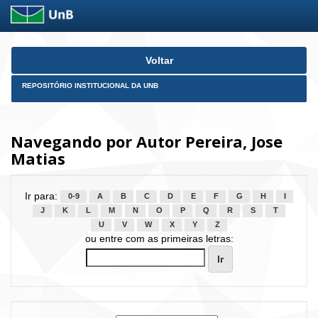
Skip
Voltar
navigation
REPOSITÓRIO INSTITUCIONAL DA UNB
Navegando por Autor Pereira, Jose
Matias
Ir para:
0-9
A
B
C
D
E
F
G
H
I
J
K
L
M
N
O
P
Q
R
S
T
U
V
W
X
Y
Z
ou entre com as primeiras letras: