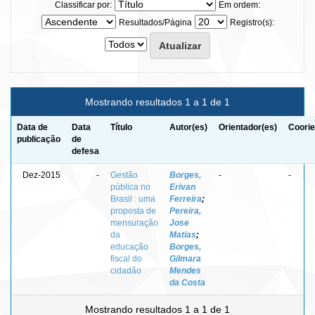
Classificar por:
Em ordem:
Resultados/Página
Registro(s):
Mostrando resultados 1 a 1 de 1
Data de
Data
Título
Autor(es)
Orientador(es)
Coorie
publicação
de
defesa
Dez-2015
-
Gestão
Borges,
-
-
pública no
Erivan
Brasil : uma
Ferreira
;
proposta de
Pereira,
mensuração
Jose
da
Matias
;
educação
Borges,
fiscal do
Gilmara
cidadão
Mendes
da Costa
Mostrando resultados 1 a 1 de 1