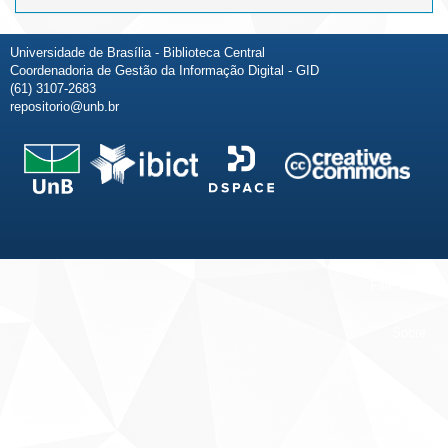
Universidade de Brasília - Biblioteca Central
Coordenadoria de Gestão da Informação Digital - GID
(61) 3107-2683
repositorio@unb.br
Fale conosco
Sobre