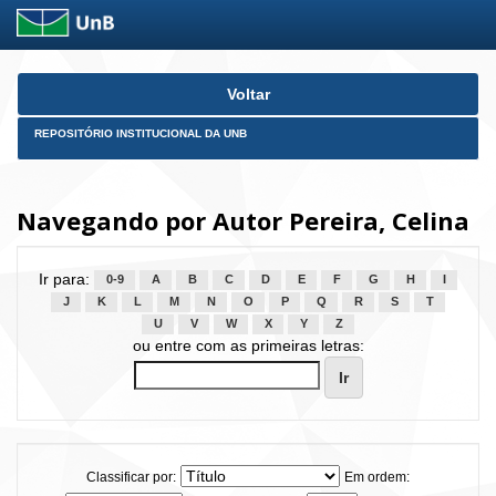
Skip
Voltar
navigation
REPOSITÓRIO INSTITUCIONAL DA UNB
Navegando por Autor Pereira, Celina
Ir para:
0-9
A
B
C
D
E
F
G
H
I
J
K
L
M
N
O
P
Q
R
S
T
U
V
W
X
Y
Z
ou entre com as primeiras letras:
Classificar por:
Em ordem: