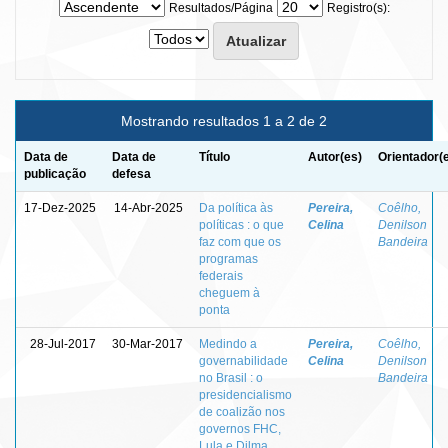
Resultados/Página
Registro(s):
Mostrando resultados 1 a 2 de 2
Data de
Data de
Título
Autor(es)
Orientador(
publicação
defesa
17-Dez-2025
14-Abr-2025
Da política às
Pereira,
Coêlho,
políticas : o que
Celina
Denilson
faz com que os
Bandeira
programas
federais
cheguem à
ponta
28-Jul-2017
30-Mar-2017
Medindo a
Pereira,
Coêlho,
governabilidade
Celina
Denilson
no Brasil : o
Bandeira
presidencialismo
de coalizão nos
governos FHC,
Lula e Dilma