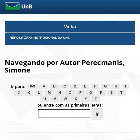
Skip
Voltar
navigation
REPOSITÓRIO INSTITUCIONAL DA UNB
Navegando por Autor Perecmanis,
Simone
Ir para:
0-9
A
B
C
D
E
F
G
H
I
J
K
L
M
N
O
P
Q
R
S
T
U
V
W
X
Y
Z
ou entre com as primeiras letras: