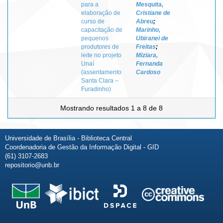
para a
Mesquita,
elaboração de
Cristiane de
curso de
Abreu
;
capacitação de
Marinho,
pequenos
Ubiranei de
produtores de
Freitas
;
leite no projeto
Miziara,
Unaí
Fernanda
(assentamento
Cardoso
Santa Clara –
Furadinho)
Mostrando resultados 1 a 8 de 8
Universidade de Brasília - Biblioteca Central
Coordenadoria de Gestão da Informação Digital - GID
(61) 3107-2683
repositorio@unb.br