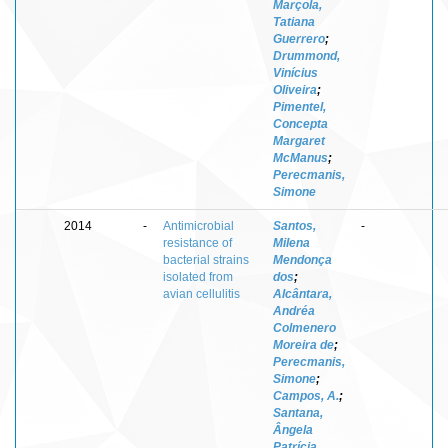
Marçola,
Tatiana
Guerrero
;
Drummond,
Vinícius
Oliveira
;
Pimentel,
Concepta
Margaret
McManus
;
Perecmanis,
Simone
2014
-
Antimicrobial
Santos,
-
resistance of
Milena
bacterial strains
Mendonça
isolated from
dos
;
avian cellulitis
Alcântara,
Andréa
Colmenero
Moreira de
;
Perecmanis,
Simone
;
Campos, A.
;
Santana,
Ângela
Patrícia