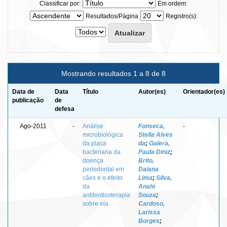
Classificar por:
Em ordem:
Resultados/Página
Registro(s):
Mostrando resultados 1 a 8 de 8
Data de
Data
Título
Autor(es)
Orientador(es)
publicação
de
defesa
Ago-2011
-
Análise
Fonseca,
-
microbiológica
Stella Alves
da placa
da
;
Galera,
bacteriana da
Paula Diniz
;
doença
Brito,
periodontal em
Daiana
cães e o efeito
Lima
;
Silva,
da
Anahí
antibioticoterapia
Souza
;
sobre ela
Cardoso,
Larissa
Borges
;