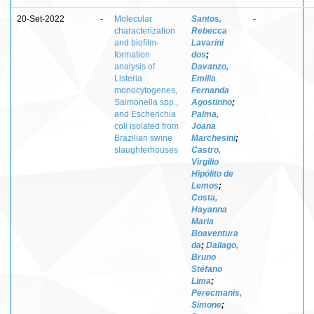
20-Set-2022
-
Molecular
Santos,
-
characterization
Rebecca
and biofilm-
Lavarini
formation
dos
;
analysis of
Davanzo,
Listeria
Emilia
monocytogenes,
Fernanda
Salmonella spp.,
Agostinho
;
and Escherichia
Palma,
coli isolated from
Joana
Brazilian swine
Marchesini
;
slaughterhouses
Castro,
Virgílio
Hipólito de
Lemos
;
Costa,
Hayanna
Maria
Boaventura
da
;
Dallago,
Bruno
Stéfano
Lima
;
Perecmanis,
Simone
;