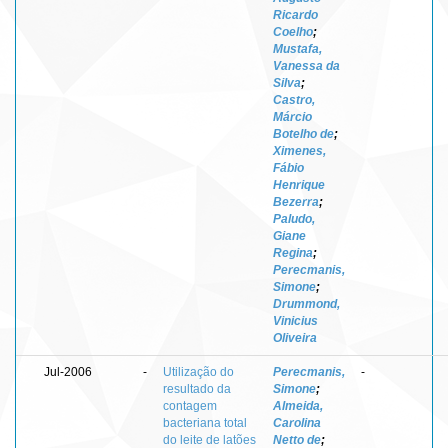
Ricardo
Coelho
;
Mustafa,
Vanessa da
Silva
;
Castro,
Márcio
Botelho de
;
Ximenes,
Fábio
Henrique
Bezerra
;
Paludo,
Giane
Regina
;
Perecmanis,
Simone
;
Drummond,
Vinicius
Oliveira
Jul-2006
-
Utilização do
Perecmanis,
-
resultado da
Simone
;
contagem
Almeida,
bacteriana total
Carolina
do leite de latões
Netto de
;