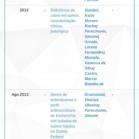
2014
-
Deficiência de
Guedes,
-
cobre em suínos:
Karla
caracterização
Moraes
clínico-
Rocha
;
patológica
Perecmanis,
Simone
;
Arruda,
Lorena
Fernandes
;
Mustafa,
Vanessa da
Silva
;
Castro,
Márcio
Botelho de
Ago-2013
-
Genes de
Drummond,
-
enterotoxinas e
Vinicius
perfil
Oliveira
;
antimicrobiano
Perecmanis,
de Escherichia
Simone
coli isoladas de
suínos hígidos
no Distrito
Federal