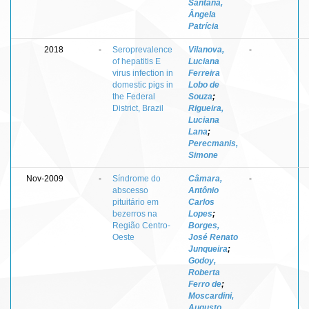
Santana,
Ângela
Patrícia
2018
-
Seroprevalence
Vilanova,
-
of hepatitis E
Luciana
virus infection in
Ferreira
domestic pigs in
Lobo de
the Federal
Souza
;
District, Brazil
Rigueira,
Luciana
Lana
;
Perecmanis,
Simone
Nov-2009
-
Síndrome do
Câmara,
-
abscesso
Antônio
pituitário em
Carlos
bezerros na
Lopes
;
Região Centro-
Borges,
Oeste
José Renato
Junqueira
;
Godoy,
Roberta
Ferro de
;
Moscardini,
Augusto