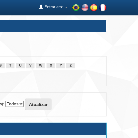
Entrar em:
S
T
U
V
W
X
Y
Z
s):