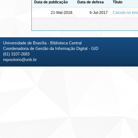
Data de publicação
Data de defesa
Título
21-Mai-2018
6-Jul-2017
Cálculo no en
Universidade de Brasília - Biblioteca Central
Coordenadoria de Gestão da Informação Digital - GID
(61) 3107-2683
repositorio@unb.br