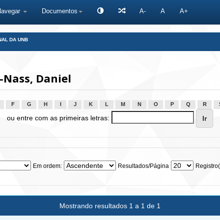
Navegar
Documentos
A-
A
A+
NAL DA UNB
-Nass, Daniel
F
G
H
I
J
K
L
M
N
O
P
Q
R
ou entre com as primeiras letras:
Em ordem:
Resultados/Página
Registro(
Mostrando resultados 1 a 1 de 1