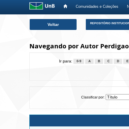
Comunidades e Coleções
Skip
REPOSITÓRIO INSTITUCIO
Voltar
navigation
Navegando por Autor Perdigao
Ir para:
0-9
A
B
C
D
E
Classificar por: