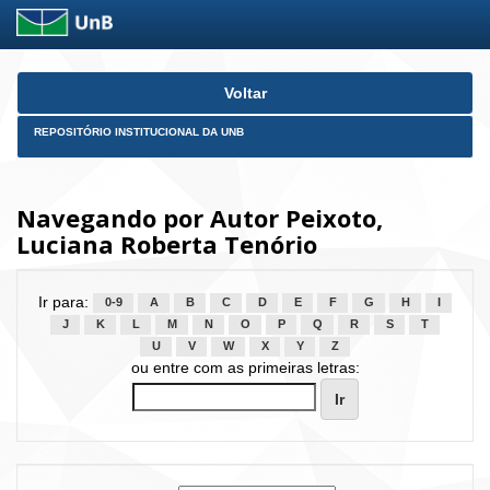
Skip
Voltar
navigation
REPOSITÓRIO INSTITUCIONAL DA UNB
Navegando por Autor Peixoto,
Luciana Roberta Tenório
Ir para:
0-9
A
B
C
D
E
F
G
H
I
J
K
L
M
N
O
P
Q
R
S
T
U
V
W
X
Y
Z
ou entre com as primeiras letras: