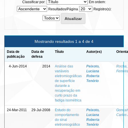
Classificar por:
Em ordem:
Resultados/Página
Registro(s):
Mostrando resultados 1 a 4 de 4
Data de
Data de
Título
Autor(es)
Orient
publicação
defesa
4-Jun-2014
2014
Análise das
Peixoto,
Rocha,
variáveis
Luciana
Ferreir
eletromiográficas
Roberta
de superfície
Tenório
durante a
recuperação em
curto prazo da
fadiga isométrica
24-Mar-2011
29-Jul-2008
Estudo do
Peixoto,
Gonçal
comportamento
Luciana
Carlos 
do sinal
Roberta
eletromiográfico
Tenório