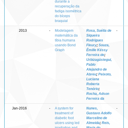
durante a
recuperação da
fadiga isométrica
do bíceps
braquial
2013
-
Modelagem
Rosa, Suélia de
-
matemática da
Siqueira
tíbia humana
Rodrigues
usando Bond
Fleury
;
Souza,
Graph
Êmille Késsy
Ferreira de
;
Urbizagástegui,
Pablo
Alejandro de
Abreu
;
Peixoto,
Luciana
Roberta
Tenório
;
Rocha, Adson
Ferreira da
Jan-2016
-
A system for
Nunes,
-
treatment of
Gustavo Adolfo
diabetic foot
Marcelino de
ulcers using led
Almeida
;
Reis,
irradiation and
Maria do