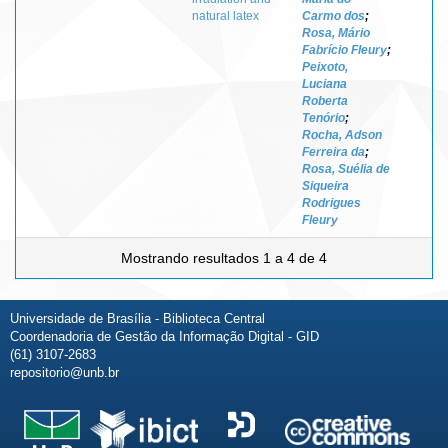
natural latex
Carmo dos
;
Rosa, Mário
Fabrício Fleury
;
Peixoto,
Luciana
Roberta
Tenório
;
Rocha, Adson
Ferreira da
;
Rosa, Suélia de
Siqueira
Rodrigues
Fleury
Mostrando resultados 1 a 4 de 4
Universidade de Brasília - Biblioteca Central
Coordenadoria de Gestão da Informação Digital - GID
(61) 3107-2683
repositorio@unb.br