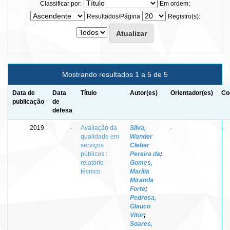
Classificar por:
Em ordem:
Resultados/Página
Registro(s):
Mostrando resultados 1 a 5 de 5
Data de
Data
Título
Autor(es)
Orientador(es)
Co
publicação
de
defesa
2019
-
Avaliação da
Silva,
-
-
qualidade em
Wander
serviços
Cleber
públicos :
Pereira da
;
relatório
Gomes,
técnico
Marília
Miranda
Forte
;
Pedrosa,
Glauco
Vitor
;
Soares,