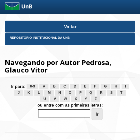
Skip
Voltar
navigation
REPOSITÓRIO INSTITUCIONAL DA UNB
Navegando por Autor Pedrosa,
Glauco Vitor
Ir para:
0-9
A
B
C
D
E
F
G
H
I
J
K
L
M
N
O
P
Q
R
S
T
U
V
W
X
Y
Z
ou entre com as primeiras letras: