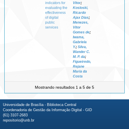
indicators for
Vitor
;
evaluating the
Kosloski,
effectiveness
Ricardo
of digital
Ajax Dias
;
public
Menezes,
services
Vitor
Gomes de
;
Iwama,
Gabriela
Y.
;
Silva,
Wander C.
M. P. da
;
Figueiredo,
Rejane
Maria da
Costa
Mostrando resultados 1 a 5 de 5
Universidade de Brasília - Biblioteca Central
Coordenadoria de Gestão da Informação Digital - GID
(61) 3107-2683
repositorio@unb.br