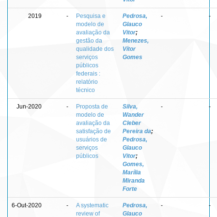
2019
-
Pesquisa e
Pedrosa,
-
-
modelo de
Glauco
avaliação da
Vitor
;
gestão da
Menezes,
qualidade dos
Vítor
serviços
Gomes
públicos
federais :
relatório
técnico
Jun-2020
-
Proposta de
Silva,
-
-
modelo de
Wander
avaliação da
Cleber
satisfação de
Pereira da
;
usuários de
Pedrosa,
serviços
Glauco
públicos
Vitor
;
Gomes,
Marília
Miranda
Forte
6-Out-2020
-
A systematic
Pedrosa,
-
-
review of
Glauco