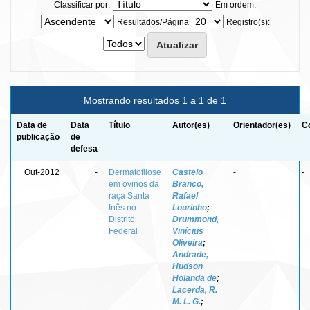
Classificar por:
Em ordem:
Resultados/Página
Registro(s):
Mostrando resultados 1 a 1 de 1
Data de
Data
Título
Autor(es)
Orientador(es)
C
publicação
de
defesa
Out-2012
-
Dermatofilose
Castelo
-
-
em ovinos da
Branco,
raça Santa
Rafael
Inês no
Lourinho
;
Distrito
Drummond,
Federal
Vinícius
Oliveira
;
Andrade,
Hudson
Holanda de
;
Lacerda, R.
M. L. G.
;