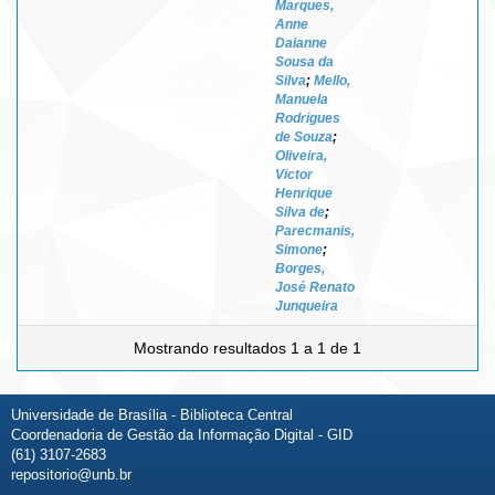
Marques,
Anne
Daianne
Sousa da
Silva
;
Mello,
Manuela
Rodrigues
de Souza
;
Oliveira,
Victor
Henrique
Silva de
;
Parecmanis,
Simone
;
Borges,
José Renato
Junqueira
Mostrando resultados 1 a 1 de 1
Universidade de Brasília - Biblioteca Central
Coordenadoria de Gestão da Informação Digital - GID
(61) 3107-2683
repositorio@unb.br