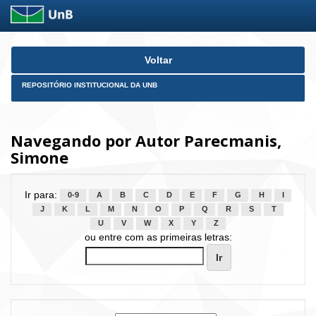
Skip
Voltar
navigation
REPOSITÓRIO INSTITUCIONAL DA UNB
Navegando por Autor Parecmanis,
Simone
Ir para:
0-9
A
B
C
D
E
F
G
H
I
J
K
L
M
N
O
P
Q
R
S
T
U
V
W
X
Y
Z
ou entre com as primeiras letras: