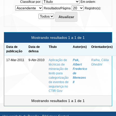
Classificar por:
Em ordem:
Resultados/Página
Registro(s):
Mostrando resultados 1 a 1 de 1
Data de
Data de
Título
Autor(es)
Orientador(es)
publicação
defesa
17-Mar-2011
9-Abr-2010
Aplicação de
Pak,
Ralha, Célia
técnicas de
Albert
Ghedini
mineração de
Frederico
texto para
de
categorização
Menezes
de eventos de
Il
segurança no
CTIR Gov
Mostrando resultados 1 a 1 de 1