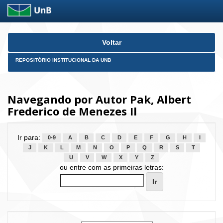
Skip
Voltar
navigation
REPOSITÓRIO INSTITUCIONAL DA UNB
Navegando por Autor Pak, Albert
Frederico de Menezes Il
Ir para:
0-9
A
B
C
D
E
F
G
H
I
J
K
L
M
N
O
P
Q
R
S
T
U
V
W
X
Y
Z
ou entre com as primeiras letras: