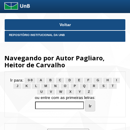
Skip
Voltar
navigation
REPOSITÓRIO INSTITUCIONAL DA UNB
Navegando por Autor Pagliaro,
Heitor de Carvalho
Ir para:
0-9
A
B
C
D
E
F
G
H
I
J
K
L
M
N
O
P
Q
R
S
T
U
V
W
X
Y
Z
ou entre com as primeiras letras: