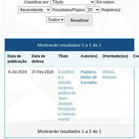
Classificar por:
Em ordem:
Resultados/Página
Registro(s):
Mostrando resultados 1 a 1 de 1
Data de
Data de
Título
Autor(es)
Orientador(es)
Coo
publicação
defesa
6-Jul-2018
27-Fev-2018
O público
Pagliaro,
Milovic,
-
e o
Heitor de
Miroslav
privado
Carvalho
na teoria
política de
Jean-
Jacques
Rousseau
e Hannah
Arendt
Mostrando resultados 1 a 1 de 1