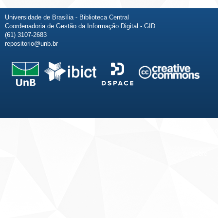
Universidade de Brasília - Biblioteca Central
Coordenadoria de Gestão da Informação Digital - GID
(61) 3107-2683
repositorio@unb.br
Fale conosco
Sobre