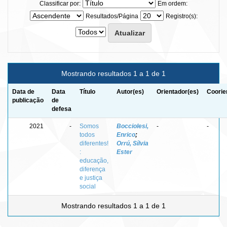
Classificar por:
Em ordem:
Resultados/Página
Registro(s):
Mostrando resultados 1 a 1 de 1
Data de
Data
Título
Autor(es)
Orientador(es)
Coorie
publicação
de
defesa
2021
-
Somos
Bocciolesi,
-
-
todos
Enrico
;
diferentes!
Orrú, Sílvia
:
Ester
educação,
diferença
e justiça
social
Mostrando resultados 1 a 1 de 1