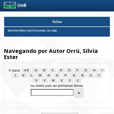
Skip
Voltar
navigation
REPOSITÓRIO INSTITUCIONAL DA UNB
Navegando por Autor Orrú, Sílvia
Ester
Ir para:
0-9
A
B
C
D
E
F
G
H
I
J
K
L
M
N
O
P
Q
R
S
T
U
V
W
X
Y
Z
ou entre com as primeiras letras: