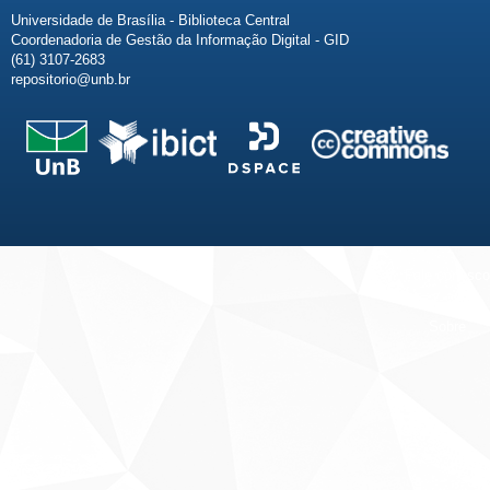
Universidade de Brasília - Biblioteca Central
Coordenadoria de Gestão da Informação Digital - GID
(61) 3107-2683
repositorio@unb.br
Fale conosco
Sobre