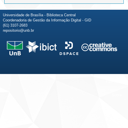
Universidade de Brasília - Biblioteca Central
Coordenadoria de Gestão da Informação Digital - GID
(61) 3107-2683
repositorio@unb.br
Fale conosco
Sobre