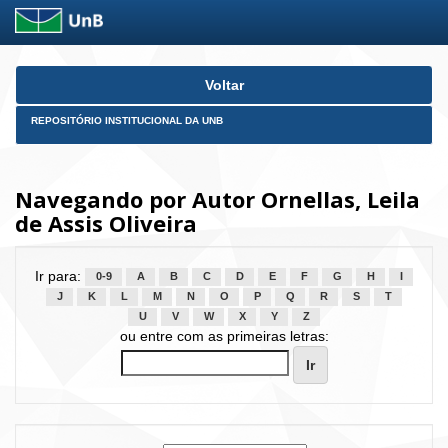
Skip
Voltar
navigation
REPOSITÓRIO INSTITUCIONAL DA UNB
Navegando por Autor Ornellas, Leila
de Assis Oliveira
Ir para:
0-9
A
B
C
D
E
F
G
H
I
J
K
L
M
N
O
P
Q
R
S
T
U
V
W
X
Y
Z
ou entre com as primeiras letras: