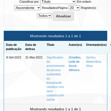
Classificar por:
Em ordem:
Resultados/Página
Registro(s):
Mostrando resultados 1 a 1 de 1
Data de
Data de
Título
Autor(es)
Orientador(es)
publicação
defesa
9-Set-2022
31-Mai-2022
Significados
Ornellas,
Santos,
do
Leila de
Walterlânia
envolvimento
Assis
Silva
da pessoa
Oliveira
submetida
ao
transplante
cardíaco nos
seus
cuidados em
saúde
Mostrando resultados 1 a 1 de 1