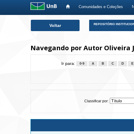
Comunidades e Coleções
Skip
REPOSITÓRIO INSTITUCIO
Voltar
navigation
Navegando por Autor Oliveira 
Ir para:
0-9
A
B
C
D
E
Classificar por: