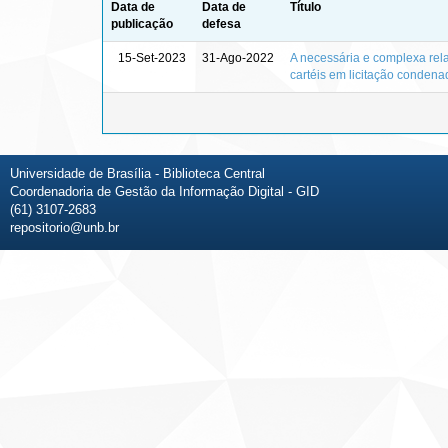
Data de
Data de
Título
publicação
defesa
15-Set-2023
31-Ago-2022
A necessária e complexa rela
cartéis em licitação conden
Universidade de Brasília - Biblioteca Central
Coordenadoria de Gestão da Informação Digital - GID
(61) 3107-2683
repositorio@unb.br