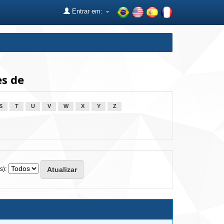
Entrar em:
es de
S
T
U
V
W
X
Y
Z
s):