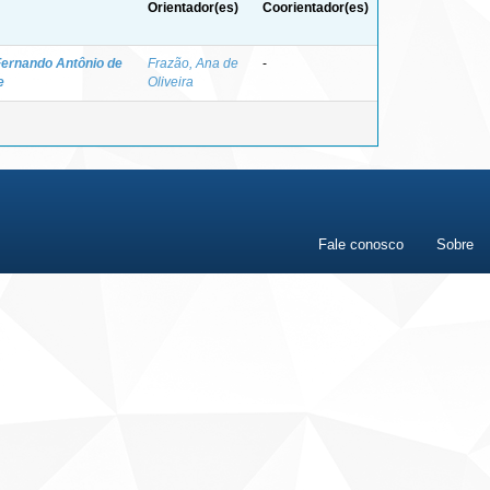
Orientador(es)
Coorientador(es)
 Fernando Antônio de
Frazão, Ana de
-
e
Oliveira
Fale conosco
Sobre