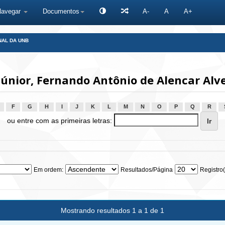
Navegar
Documentos
A-
A
A+
NAL DA UNB
Júnior, Fernando Antônio de Alencar Alv
F
G
H
I
J
K
L
M
N
O
P
Q
R
ou entre com as primeiras letras:
Em ordem:
Resultados/Página
Registro(
Mostrando resultados 1 a 1 de 1