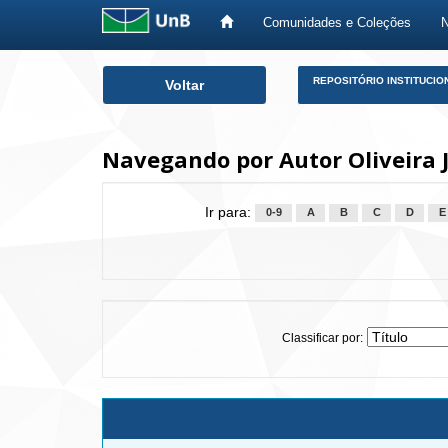
Comunidades e Coleções
Skip
REPOSITÓRIO INSTITUCIO
Voltar
navigation
Navegando por Autor Oliveira J
Ir para:
0-9
A
B
C
D
E
Classificar por: