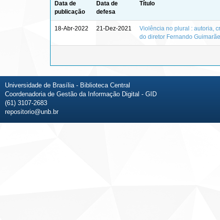
Data de
Data de
Título
publicação
defesa
18-Abr-2022
21-Dez-2021
Violência no plural : autoria
do diretor Fernando Guimarães,
Universidade de Brasília - Biblioteca Central
Coordenadoria de Gestão da Informação Digital - GID
(61) 3107-2683
repositorio@unb.br