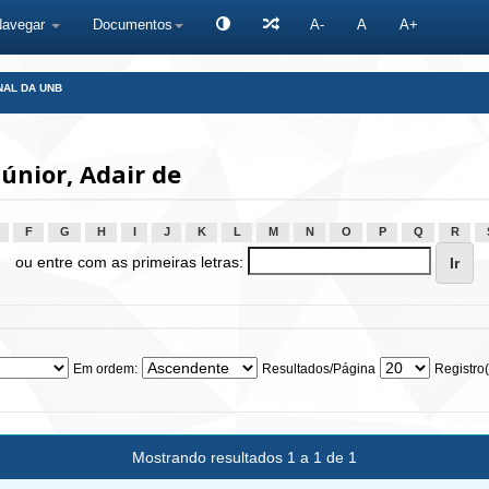
Navegar
Documentos
A-
A
A+
NAL DA UNB
únior, Adair de
F
G
H
I
J
K
L
M
N
O
P
Q
R
ou entre com as primeiras letras:
Em ordem:
Resultados/Página
Registro(
Mostrando resultados 1 a 1 de 1