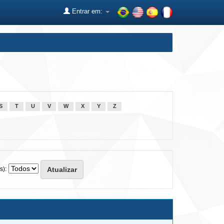
Entrar em:
S
T
U
V
W
X
Y
Z
s):