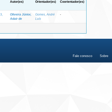
Autor(es)
Orientador(es)
Coorientador(es)
3,
Oliveira Júnior,
Gomes, André
-
Adair de
Luís
Fale conosco
Sobre