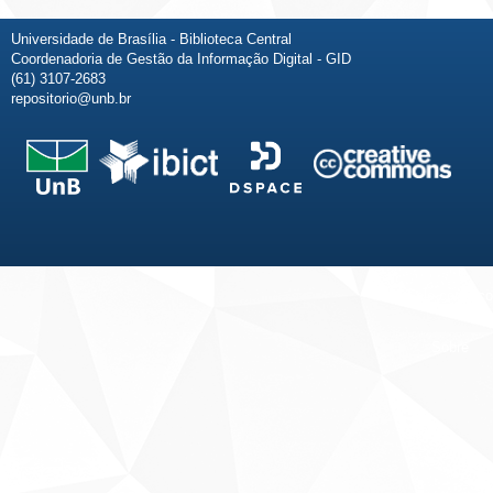
Universidade de Brasília - Biblioteca Central
Coordenadoria de Gestão da Informação Digital - GID
(61) 3107-2683
repositorio@unb.br
Fale conosco
Sobre