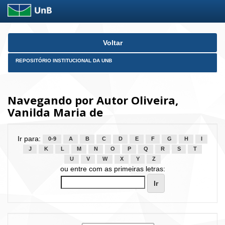
Skip
Voltar
navigation
REPOSITÓRIO INSTITUCIONAL DA UNB
Navegando por Autor Oliveira,
Vanilda Maria de
Ir para:
0-9
A
B
C
D
E
F
G
H
I
J
K
L
M
N
O
P
Q
R
S
T
U
V
W
X
Y
Z
ou entre com as primeiras letras: