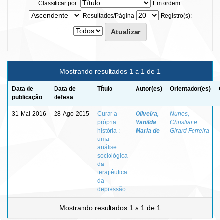
Classificar por:
Em ordem:
Resultados/Página
Registro(s):
Mostrando resultados 1 a 1 de 1
Data de
Data de
Título
Autor(es)
Orientador(es)
publicação
defesa
31-Mai-2016
28-Ago-2015
Curar a
Oliveira,
Nunes,
própria
Vanilda
Christiane
história :
Maria de
Girard Ferreira
uma
análise
sociológica
da
terapêutica
da
depressão
Mostrando resultados 1 a 1 de 1