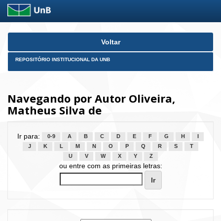
Skip
Voltar
navigation
REPOSITÓRIO INSTITUCIONAL DA UNB
Navegando por Autor Oliveira,
Matheus Silva de
Ir para:
0-9
A
B
C
D
E
F
G
H
I
J
K
L
M
N
O
P
Q
R
S
T
U
V
W
X
Y
Z
ou entre com as primeiras letras: