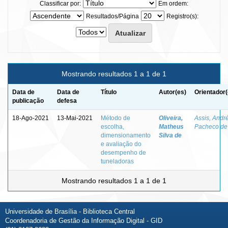
Classificar por:
Em ordem:
Resultados/Página
Registro(s):
Mostrando resultados 1 a 1 de 1
Data de
Data de
Título
Autor(es)
Orientador(
publicação
defesa
18-Ago-2021
13-Mai-2021
Método de
Oliveira,
Assis, Andr
escolha,
Matheus
Pacheco de
dimensionamento
Silva de
e avaliação do
desempenho de
tuneladoras
Mostrando resultados 1 a 1 de 1
Universidade de Brasília - Biblioteca Central
Coordenadoria de Gestão da Informação Digital - GID