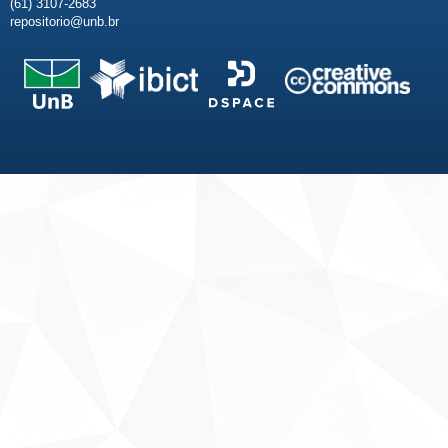
(61) 3107-2683
repositorio@unb.br
Fale conosco
Sobre