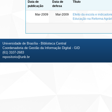
Data de
Data de
Título
publicação
defesa
Mar-2009
Mar-2009
Efeito da escola e indicado
Educação na Reforma Agrár
Universidade de Brasília - Biblioteca Central
Coordenadoria de Gestão da Informação Digital - GID
(61) 3107-2683
repositorio@unb.br