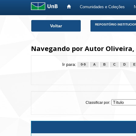
Comunidades e Coleções
Skip
REPOSITÓRIO INSTITUCIO
Voltar
navigation
Navegando por Autor Oliveira,
Ir para:
0-9
A
B
C
D
E
Classificar por: