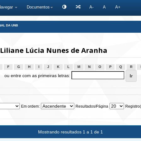
Navegar
Documentos
A-
A
A+
NAL DA UNB
 Liliane Lúcia Nunes de Aranha
F
G
H
I
J
K
L
M
N
O
P
Q
R
ou entre com as primeiras letras:
Em ordem:
Resultados/Página
Registro(
Mostrando resultados 1 a 1 de 1