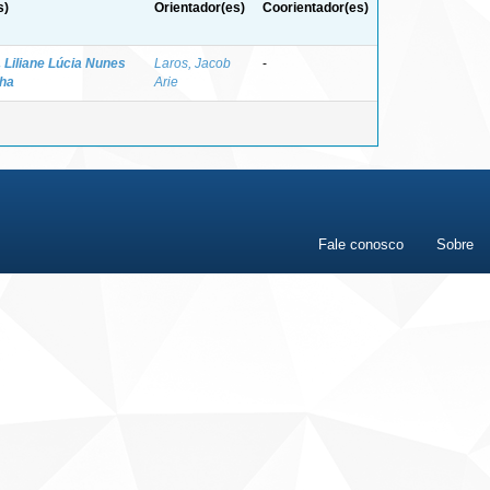
s)
Orientador(es)
Coorientador(es)
, Liliane Lúcia Nunes
Laros, Jacob
-
ha
Arie
Fale conosco
Sobre