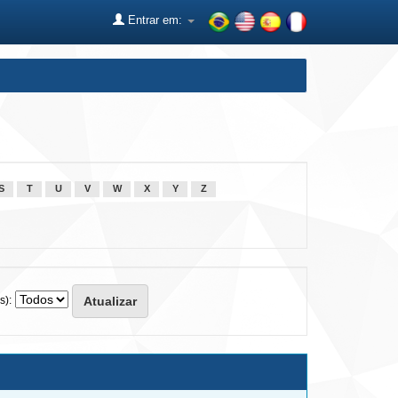
Entrar em:
S
T
U
V
W
X
Y
Z
s):