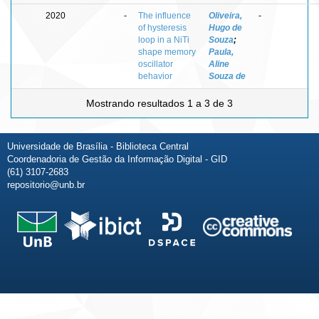
2020
-
The influence
Oliveira,
-
of hysteresis
Hugo de
loop in a NiTi
Souza
;
shape memory
Paula,
oscillator
Aline
behavior
Souza de
Mostrando resultados 1 a 3 de 3
Universidade de Brasília - Biblioteca Central
Coordenadoria de Gestão da Informação Digital - GID
(61) 3107-2683
repositorio@unb.br
Fale conosco