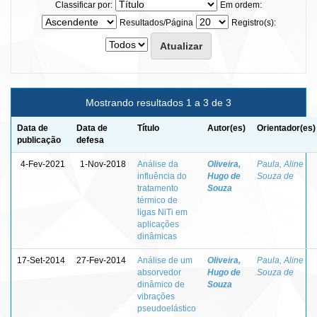
Classificar por:
Em ordem:
Resultados/Página
Registro(s):
Mostrando resultados 1 a 3 de 3
Data de
Data de
Título
Autor(es)
Orientador(es)
publicação
defesa
4-Fev-2021
1-Nov-2018
Análise da
Oliveira,
Paula, Aline
influência do
Hugo de
Souza de
tratamento
Souza
térmico de
ligas NiTi em
aplicações
dinâmicas
17-Set-2014
27-Fev-2014
Análise de um
Oliveira,
Paula, Aline
absorvedor
Hugo de
Souza de
dinâmico de
Souza
vibrações
pseudoelástico