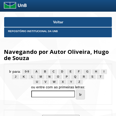
Skip
Voltar
navigation
REPOSITÓRIO INSTITUCIONAL DA UNB
Navegando por Autor Oliveira, Hugo
de Souza
Ir para:
0-9
A
B
C
D
E
F
G
H
I
J
K
L
M
N
O
P
Q
R
S
T
U
V
W
X
Y
Z
ou entre com as primeiras letras: