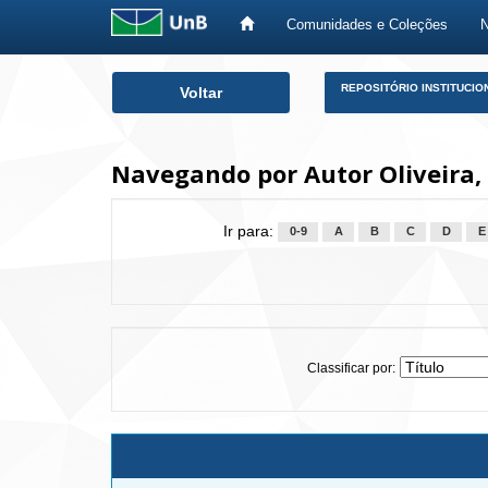
Comunidades e Coleções
Skip
REPOSITÓRIO INSTITUCIO
Voltar
navigation
Navegando por Autor Oliveira,
Ir para:
0-9
A
B
C
D
E
Classificar por: