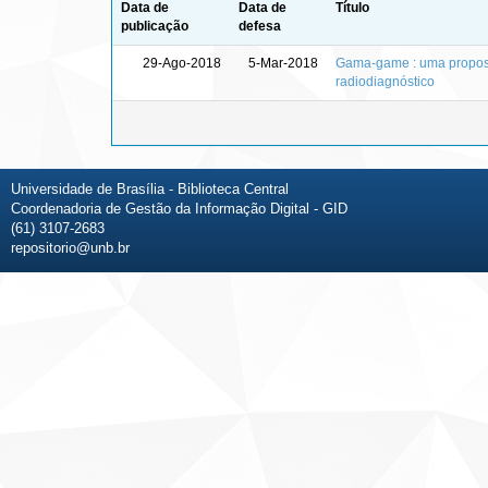
Data de
Data de
Título
publicação
defesa
29-Ago-2018
5-Mar-2018
Gama-game : uma proposta
radiodiagnóstico
Universidade de Brasília - Biblioteca Central
Coordenadoria de Gestão da Informação Digital - GID
(61) 3107-2683
repositorio@unb.br