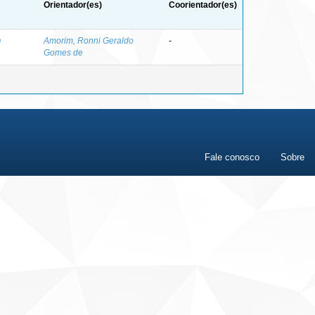
Orientador(es)
Coorientador(es)
n
Amorim, Ronni Geraldo
-
Gomes de
Fale conosco
Sobre