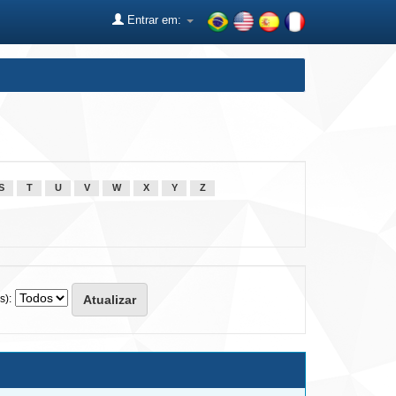
Entrar em:
S
T
U
V
W
X
Y
Z
s):