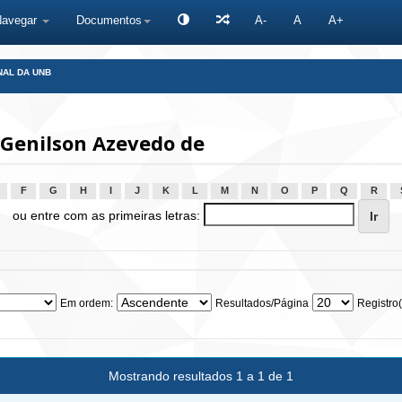
Navegar
Documentos
A-
A
A+
NAL DA UNB
 Genilson Azevedo de
F
G
H
I
J
K
L
M
N
O
P
Q
R
ou entre com as primeiras letras:
Em ordem:
Resultados/Página
Registro(
Mostrando resultados 1 a 1 de 1