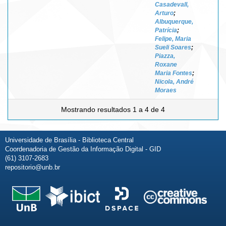
Casadevall,
Arturo
;
Albuquerque,
Patrícia
;
Felipe, Maria
Sueli Soares
;
Piazza,
Roxane
Maria Fontes
;
Nicola, André
Moraes
Mostrando resultados 1 a 4 de 4
Universidade de Brasília - Biblioteca Central
Coordenadoria de Gestão da Informação Digital - GID
(61) 3107-2683
repositorio@unb.br