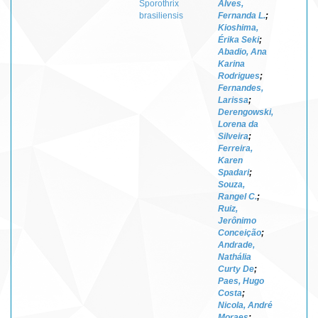
Sporothrix
Alves,
brasiliensis
Fernanda L.
;
Kioshima,
Érika Seki
;
Abadio, Ana
Karina
Rodrigues
;
Fernandes,
Larissa
;
Derengowski,
Lorena da
Silveira
;
Ferreira,
Karen
Spadari
;
Souza,
Rangel C.
;
Ruiz,
Jerônimo
Conceição
;
Andrade,
Nathália
Curty De
;
Paes, Hugo
Costa
;
Nicola, André
Moraes
;