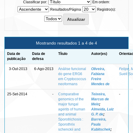
Classificar por:
Em ordem:
Resultados/Página
Registro(s):
Mostrando resultados 1 a 4 de 4
Data de
Data de
Título
Autor(es)
Orienta
publicação
defesa
3-Out-2013
6-Ago-2013
Análise funcional
Oliveira,
Felipe, 
do gene ERG6
Fabiana
Sueli So
em Cryptococcus
Freire
neoformans
Mendes de
25-Set-2014
-
Comparative
Teixeira,
-
genomics of the
Marcus de
major fungal
Melo
;
agents of human
Almeida, Luiz
and animal
G. P. de
;
Sporotrichosis :
Barreira,
Sporothrix
Paula
schenckii and
Kubitschek
;