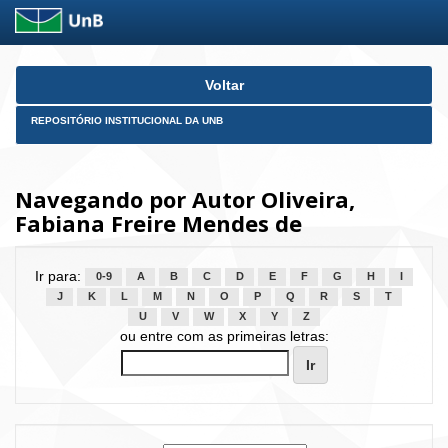
Skip
Voltar
navigation
REPOSITÓRIO INSTITUCIONAL DA UNB
Navegando por Autor Oliveira,
Fabiana Freire Mendes de
Ir para:
0-9
A
B
C
D
E
F
G
H
I
J
K
L
M
N
O
P
Q
R
S
T
U
V
W
X
Y
Z
ou entre com as primeiras letras: