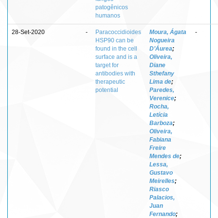
patogênicos
humanos
28-Set-2020
-
Paracoccidioides
Moura, Ágata
-
HSP90 can be
Nogueira
found in the cell
D’Áurea
;
surface and is a
Oliveira,
target for
Diane
antibodies with
Sthefany
therapeutic
Lima de
;
potential
Paredes,
Verenice
;
Rocha,
Letícia
Barboza
;
Oliveira,
Fabiana
Freire
Mendes de
;
Lessa,
Gustavo
Meirelles
;
Riasco
Palacios,
Juan
Fernando
;