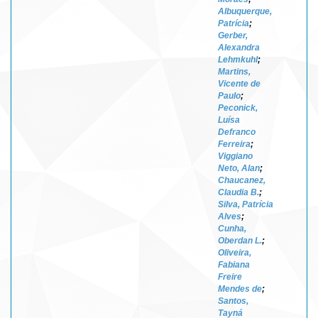
Albuquerque,
Patrícia
;
Gerber,
Alexandra
Lehmkuhl
;
Martins,
Vicente de
Paulo
;
Peconick,
Luísa
Defranco
Ferreira
;
Viggiano
Neto, Alan
;
Chaucanez,
Claudia B.
;
Silva, Patrícia
Alves
;
Cunha,
Oberdan L.
;
Oliveira,
Fabiana
Freire
Mendes de
;
Santos,
Tayná