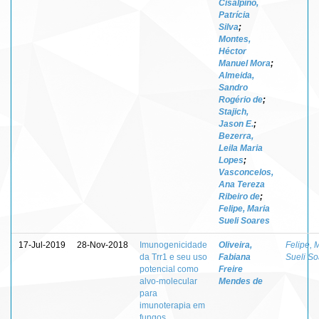
Cisalpino,
Patrícia
Silva
;
Montes,
Héctor
Manuel Mora
;
Almeida,
Sandro
Rogério de
;
Stajich,
Jason E.
;
Bezerra,
Leila Maria
Lopes
;
Vasconcelos,
Ana Tereza
Ribeiro de
;
Felipe, Maria
Sueli Soares
17-Jul-2019
28-Nov-2018
Imunogenicidade
Oliveira,
Felipe, 
da Trr1 e seu uso
Fabiana
Sueli So
potencial como
Freire
alvo-molecular
Mendes de
para
imunoterapia em
fungos