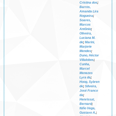
Cristina dos
;
Barros,
Amanda Lira
Nogueira
;
Soares,
Marcos
Antônio
;
Oliveira,
Luciana M.
de
;
Marini,
Marjorie
Mendes
;
Duno, Héctor
Villalobos
;
Cunha,
Marcel
Menezes
Lyra da
;
Hoog, Sybren
de
;
Silveira,
José Franco
da
;
Henrissat,
Bernard
;
Niño Vega,
Gustavo A.
;