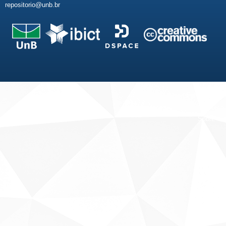
repositorio@unb.br
Fale conosco
Sobre