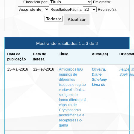
Classificar por:
Em ordem:
Resultados/Página
Registro(s):
Mostrando resultados 1 a 3 de 3
Data de
Data de
Título
Autor(es)
Orientad
publicação
defesa
15-Mai-2016
22-Fev-2016
Anticorpos IgG
Oliveira,
Felipe, 
murinos de
Diane
Sueli So
diferentes
Sthefany
isotipos e região
Lima de
variável idêntica
se ligam de
forma diferente à
cápsula de
Cryptococcus
neoformans e a
receptores Fc-
gama