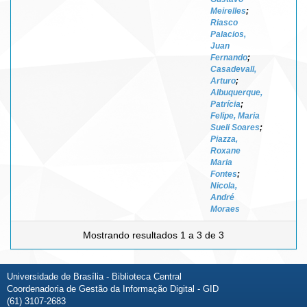
Meirelles
;
Riasco
Palacios,
Juan
Fernando
;
Casadevall,
Arturo
;
Albuquerque,
Patrícia
;
Felipe, Maria
Sueli Soares
;
Piazza,
Roxane
Maria
Fontes
;
Nicola,
André
Moraes
Mostrando resultados 1 a 3 de 3
Universidade de Brasília - Biblioteca Central
Coordenadoria de Gestão da Informação Digital - GID
(61) 3107-2683