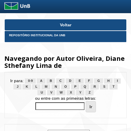
Skip
Voltar
navigation
REPOSITÓRIO INSTITUCIONAL DA UNB
Navegando por Autor Oliveira, Diane
Sthefany Lima de
Ir para:
0-9
A
B
C
D
E
F
G
H
I
J
K
L
M
N
O
P
Q
R
S
T
U
V
W
X
Y
Z
ou entre com as primeiras letras: