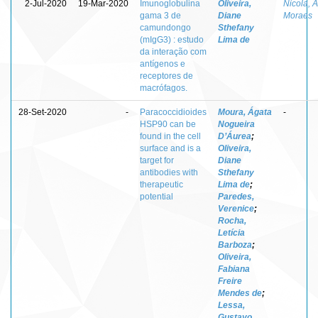
2-Jul-2020
19-Mar-2020
Imunoglobulina
Oliveira,
Nicola, 
gama 3 de
Diane
Moraes
camundongo
Sthefany
(mIgG3) : estudo
Lima de
da interação com
antígenos e
receptores de
macrófagos.
28-Set-2020
-
Paracoccidioides
Moura, Ágata
-
HSP90 can be
Nogueira
found in the cell
D’Áurea
;
surface and is a
Oliveira,
target for
Diane
antibodies with
Sthefany
therapeutic
Lima de
;
potential
Paredes,
Verenice
;
Rocha,
Letícia
Barboza
;
Oliveira,
Fabiana
Freire
Mendes de
;
Lessa,
Gustavo