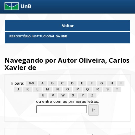
Skip
Voltar
navigation
REPOSITÓRIO INSTITUCIONAL DA UNB
Navegando por Autor Oliveira, Carlos
Xavier de
Ir para:
0-9
A
B
C
D
E
F
G
H
I
J
K
L
M
N
O
P
Q
R
S
T
U
V
W
X
Y
Z
ou entre com as primeiras letras: