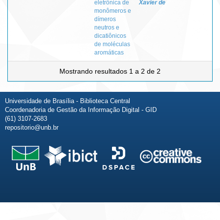
eletrônica de
Xavier de
monômeros e
dímeros
neutros e
dicatiônicos
de moléculas
aromáticas
Mostrando resultados 1 a 2 de 2
Universidade de Brasília - Biblioteca Central
Coordenadoria de Gestão da Informação Digital - GID
(61) 3107-2683
repositorio@unb.br
Fale conosco