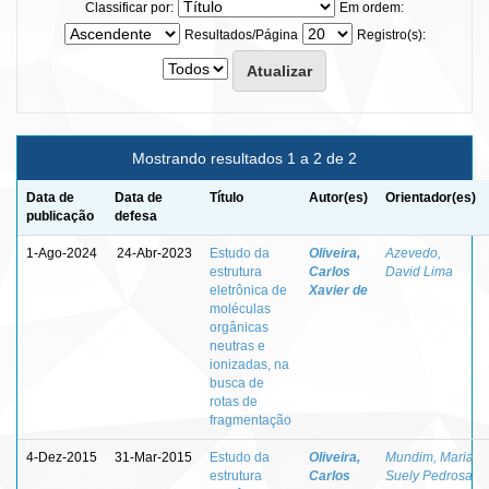
Classificar por:
Em ordem:
Resultados/Página
Registro(s):
Mostrando resultados 1 a 2 de 2
Data de
Data de
Título
Autor(es)
Orientador(es)
publicação
defesa
1-Ago-2024
24-Abr-2023
Estudo da
Oliveira,
Azevedo,
estrutura
Carlos
David Lima
eletrônica de
Xavier de
moléculas
orgânicas
neutras e
ionizadas, na
busca de
rotas de
fragmentação
4-Dez-2015
31-Mar-2015
Estudo da
Oliveira,
Mundim, Maria
estrutura
Carlos
Suely Pedrosa