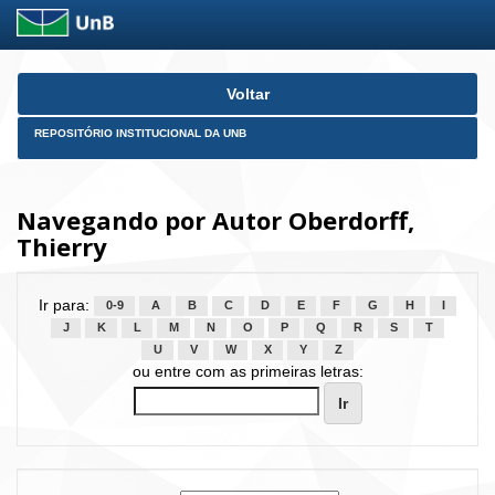
Skip
Voltar
navigation
REPOSITÓRIO INSTITUCIONAL DA UNB
Navegando por Autor Oberdorff,
Thierry
Ir para:
0-9
A
B
C
D
E
F
G
H
I
J
K
L
M
N
O
P
Q
R
S
T
U
V
W
X
Y
Z
ou entre com as primeiras letras: