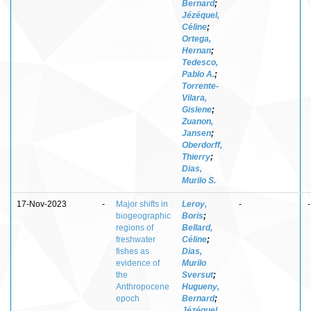
Bernard
;
Jézéquel,
Céline
;
Ortega,
Hernan
;
Tedesco,
Pablo A.
;
Torrente-
Vilara,
Gislene
;
Zuanon,
Jansen
;
Oberdorff,
Thierry
;
Dias,
Murilo S.
17-Nov-2023
-
Major shifts in
Leroy,
-
-
biogeographic
Boris
;
regions of
Bellard,
freshwater
Céline
;
fishes as
Dias,
evidence of
Murilo
the
Sversut
;
Anthropocene
Hugueny,
epoch
Bernard
;
Jézéquel,