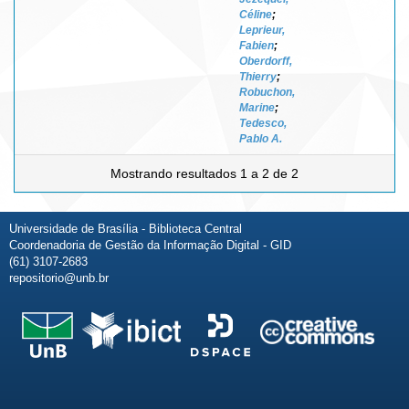
Céline
;
Leprieur,
Fabien
;
Oberdorff,
Thierry
;
Robuchon,
Marine
;
Tedesco,
Pablo A.
Mostrando resultados 1 a 2 de 2
Universidade de Brasília - Biblioteca Central
Coordenadoria de Gestão da Informação Digital - GID
(61) 3107-2683
repositorio@unb.br