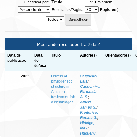
Classificar por:
Em ordem:
Resultados/Página
Registro(s):
Mostrando resultados 1 a 2 de 2
Data de
Data
Título
Autor(es)
Orientador(es)
publicação
de
defesa
2022
-
Drivers of
Salgueiro,
-
-
phylogenetic
Laís
;
structure in
Cassemiro,
Amazon
Fernanda
freshwater fish
A. S.
;
assemblages
Albert,
James S.
;
Frederico,
Renata G.
;
Hidalgo,
Max
;
Hugueny,