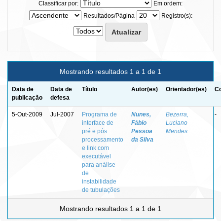
Classificar por:
Em ordem:
Resultados/Página
Registro(s):
Mostrando resultados 1 a 1 de 1
Data de
Data de
Título
Autor(es)
Orientador(es)
Co
publicação
defesa
5-Out-2009
Jul-2007
Programa de
Nunes,
Bezerra,
-
interface de
Fábio
Luciano
pré e pós
Pessoa
Mendes
processamento
da Silva
e link com
executável
para análise
de
instabilidade
de tubulações
Mostrando resultados 1 a 1 de 1