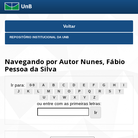
Skip
Voltar
navigation
REPOSITÓRIO INSTITUCIONAL DA UNB
Navegando por Autor Nunes, Fábio
Pessoa da Silva
Ir para:
0-9
A
B
C
D
E
F
G
H
I
J
K
L
M
N
O
P
Q
R
S
T
U
V
W
X
Y
Z
ou entre com as primeiras letras: