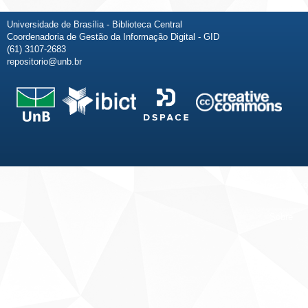
Universidade de Brasília - Biblioteca Central
Coordenadoria de Gestão da Informação Digital - GID
(61) 3107-2683
repositorio@unb.br
Fale conosco
Sobre