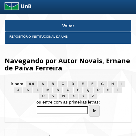
Skip
Voltar
navigation
REPOSITÓRIO INSTITUCIONAL DA UNB
Navegando por Autor Novais, Ernane
de Paiva Ferreira
Ir para:
0-9
A
B
C
D
E
F
G
H
I
J
K
L
M
N
O
P
Q
R
S
T
U
V
W
X
Y
Z
ou entre com as primeiras letras: