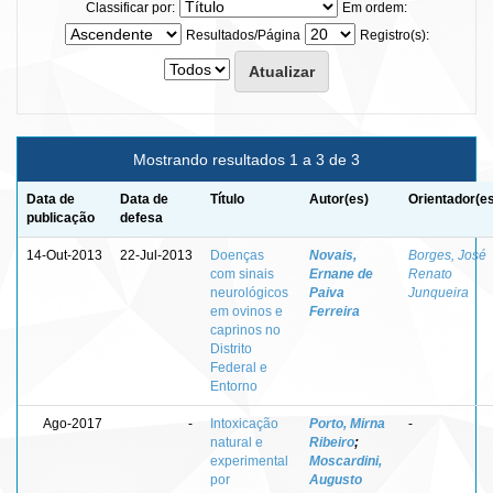
Classificar por:
Em ordem:
Resultados/Página
Registro(s):
Mostrando resultados 1 a 3 de 3
Data de
Data de
Título
Autor(es)
Orientador(e
publicação
defesa
14-Out-2013
22-Jul-2013
Doenças
Novais,
Borges, José
com sinais
Ernane de
Renato
neurológicos
Paiva
Junqueira
em ovinos e
Ferreira
caprinos no
Distrito
Federal e
Entorno
Ago-2017
-
Intoxicação
Porto, Mirna
-
natural e
Ribeiro
;
experimental
Moscardini,
por
Augusto