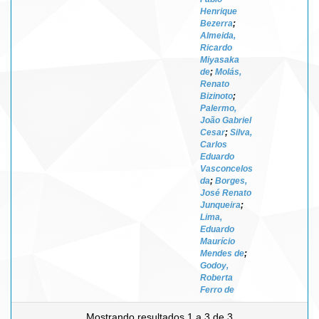
Henrique
Bezerra
;
Almeida,
Ricardo
Miyasaka
de
;
Molás,
Renato
Bizinoto
;
Palermo,
João Gabriel
Cesar
;
Silva,
Carlos
Eduardo
Vasconcelos
da
;
Borges,
José Renato
Junqueira
;
Lima,
Eduardo
Maurício
Mendes de
;
Godoy,
Roberta
Ferro de
Mostrando resultados 1 a 3 de 3