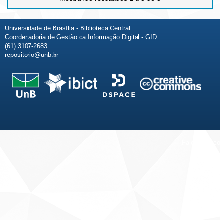
Universidade de Brasília - Biblioteca Central
Coordenadoria de Gestão da Informação Digital - GID
(61) 3107-2683
repositorio@unb.br
Fale conosco
Sobre