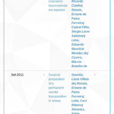
Leucaena
Ricardo
leucocephala
Coelho
;
em equinos
Novais,
Ernane de
Paiva
Ferreira
;
Cabral Filho,
Sérgio Lúcio
Salomon
;
Lima,
Eduardo
Maurício
Mendes de
;
Castro,
Márcio
Botelho de
Set-2011
-
Surgical
Gouvêa,
-
preparation
Liana Villela
of a
de
;
Novais,
permanent
Ernane de
carotid
Paiva
transposition
Ferreira
;
in sheep
Leite, Ceci
Ribeiro
;
Ximenes,
Fábio