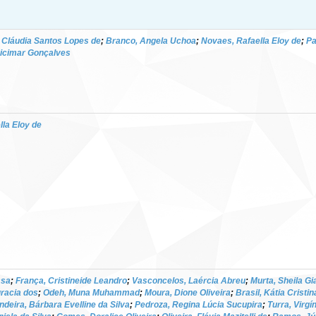
a Cláudia Santos Lopes de
;
Branco, Angela Uchoa
;
Novaes, Rafaella Eloy de
;
Pa
eicimar Gonçalves
la Eloy de
ssa
;
França, Cristineide Leandro
;
Vasconcelos, Laércia Abreu
;
Murta, Sheila Gi
racia dos
;
Odeh, Muna Muhammad
;
Moura, Dione Oliveira
;
Brasil, Kátia Cristi
ndeira, Bárbara Evelline da Silva
;
Pedroza, Regina Lúcia Sucupira
;
Turra, Virgí