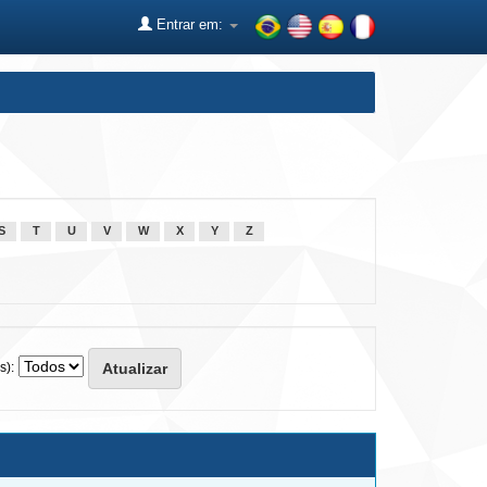
Entrar em:
S
T
U
V
W
X
Y
Z
s):