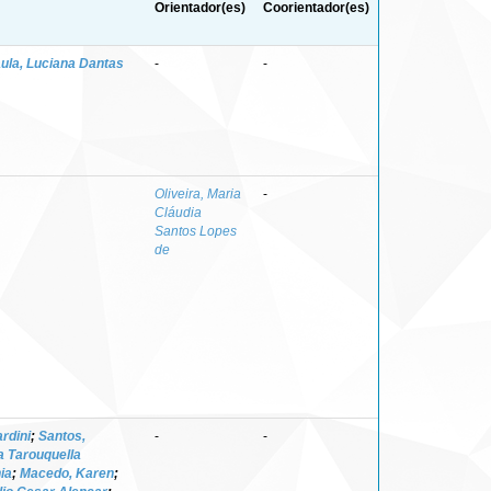
Orientador(es)
Coorientador(es)
ula, Luciana Dantas
-
-
Oliveira, Maria
-
Cláudia
Santos Lopes
de
ardini
;
Santos,
-
-
na Tarouquella
nia
;
Macedo, Karen
;