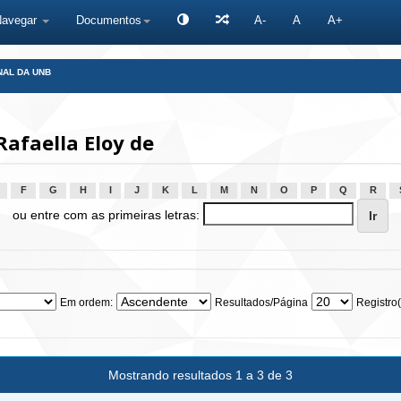
Navegar
Documentos
A-
A
A+
NAL DA UNB
afaella Eloy de
F
G
H
I
J
K
L
M
N
O
P
Q
R
ou entre com as primeiras letras:
Em ordem:
Resultados/Página
Registro(
Mostrando resultados 1 a 3 de 3