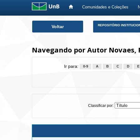
Comunidades e Coleções
Skip
REPOSITÓRIO INSTITUCIO
Voltar
navigation
Navegando por Autor Novaes, R
Ir para:
0-9
A
B
C
D
E
Classificar por: