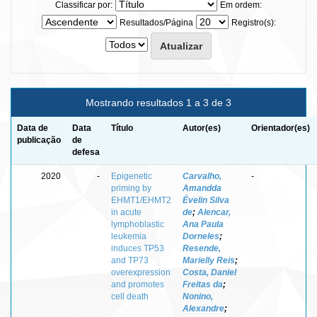
Classificar por:
Em ordem:
Resultados/Página
Registro(s):
Mostrando resultados 1 a 3 de 3
Data de
Data
Título
Autor(es)
Orientador(es)
publicação
de
defesa
2020
-
Epigenetic
Carvalho,
-
priming by
Amandda
EHMT1/EHMT2
Évelin Silva
in acute
de
;
Alencar,
lymphoblastic
Ana Paula
leukemia
Dorneles
;
induces TP53
Resende,
and TP73
Marielly Reis
;
overexpression
Costa, Daniel
and promotes
Freitas da
;
cell death
Nonino,
Alexandre
;