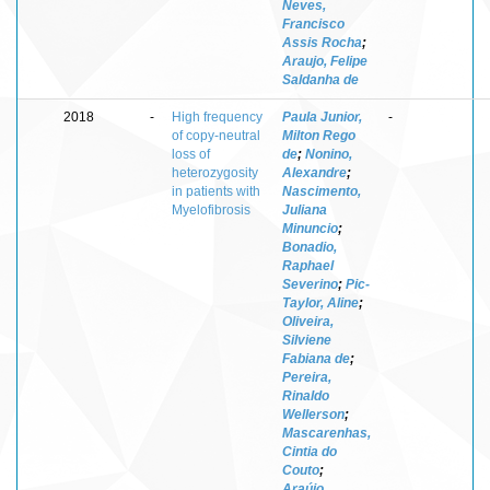
Neves,
Francisco
Assis Rocha
;
Araujo, Felipe
Saldanha de
2018
-
High frequency
Paula Junior,
-
of copy-neutral
Milton Rego
loss of
de
;
Nonino,
heterozygosity
Alexandre
;
in patients with
Nascimento,
Myelofibrosis
Juliana
Minuncio
;
Bonadio,
Raphael
Severino
;
Pic-
Taylor, Aline
;
Oliveira,
Silviene
Fabiana de
;
Pereira,
Rinaldo
Wellerson
;
Mascarenhas,
Cintia do
Couto
;
Araújo,