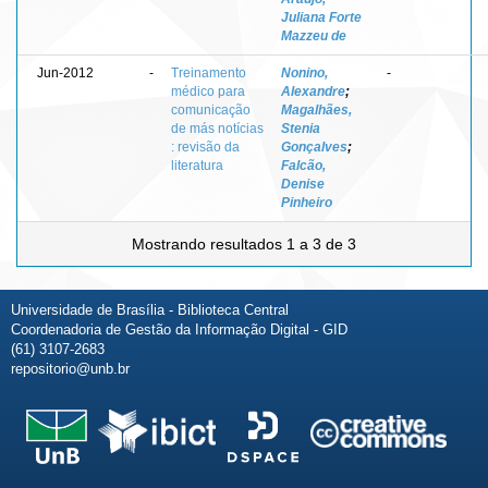
Juliana Forte
Mazzeu de
Jun-2012
-
Treinamento
Nonino,
-
médico para
Alexandre
;
comunicação
Magalhães,
de más notícias
Stenia
: revisão da
Gonçalves
;
literatura
Falcão,
Denise
Pinheiro
Mostrando resultados 1 a 3 de 3
Universidade de Brasília - Biblioteca Central
Coordenadoria de Gestão da Informação Digital - GID
(61) 3107-2683
repositorio@unb.br