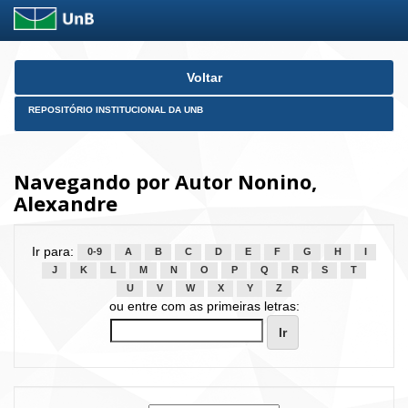
Skip
Voltar
navigation
REPOSITÓRIO INSTITUCIONAL DA UNB
Navegando por Autor Nonino,
Alexandre
Ir para:
0-9
A
B
C
D
E
F
G
H
I
J
K
L
M
N
O
P
Q
R
S
T
U
V
W
X
Y
Z
ou entre com as primeiras letras: