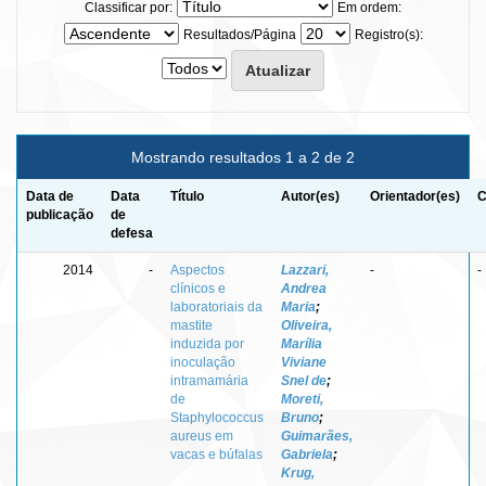
Classificar por:
Em ordem:
Resultados/Página
Registro(s):
Mostrando resultados 1 a 2 de 2
Data de
Data
Título
Autor(es)
Orientador(es)
C
publicação
de
defesa
2014
-
Aspectos
Lazzari,
-
-
clínicos e
Andrea
laboratoriais da
Maria
;
mastite
Oliveira,
induzida por
Marília
inoculação
Viviane
intramamária
Snel de
;
de
Moreti,
Staphylococcus
Bruno
;
aureus em
Guimarães,
vacas e búfalas
Gabriela
;
Krug,