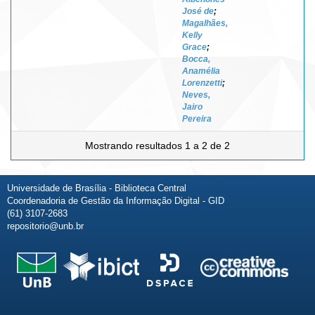
José de
;
Magalhães,
Kelly
Grace
;
Bocca,
Anamélia
Lorenzetti
;
Neves,
Jairo
Pereira
Mostrando resultados 1 a 2 de 2
Universidade de Brasília - Biblioteca Central
Coordenadoria de Gestão da Informação Digital - GID
(61) 3107-2683
repositorio@unb.br