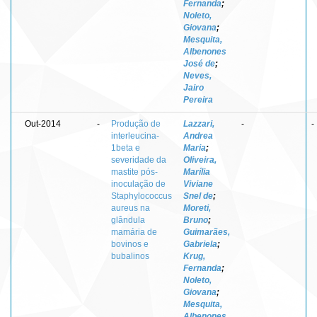
Fernanda
;
Noleto,
Giovana
;
Mesquita,
Albenones
José de
;
Neves,
Jairo
Pereira
Out-2014
-
Produção de
Lazzari,
-
-
interleucina-
Andrea
1beta e
Maria
;
severidade da
Oliveira,
mastite pós-
Marília
inoculação de
Viviane
Staphylococcus
Snel de
;
aureus na
Moreti,
glândula
Bruno
;
mamária de
Guimarães,
bovinos e
Gabriela
;
bubalinos
Krug,
Fernanda
;
Noleto,
Giovana
;
Mesquita,
Albenones