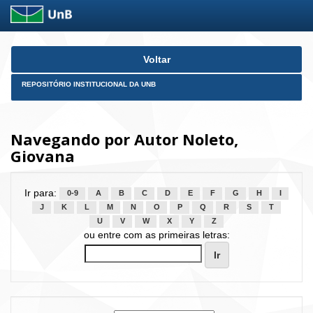
Skip
Voltar
navigation
REPOSITÓRIO INSTITUCIONAL DA UNB
Navegando por Autor Noleto,
Giovana
Ir para:
0-9
A
B
C
D
E
F
G
H
I
J
K
L
M
N
O
P
Q
R
S
T
U
V
W
X
Y
Z
ou entre com as primeiras letras: