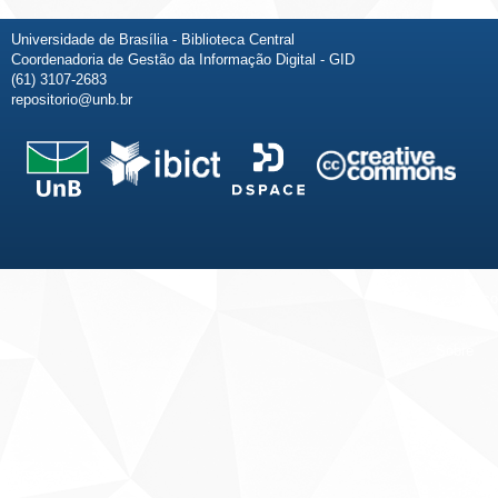
Universidade de Brasília - Biblioteca Central
Coordenadoria de Gestão da Informação Digital - GID
(61) 3107-2683
repositorio@unb.br
Fale conosco
Sobre