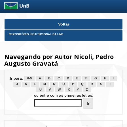
Skip
Voltar
navigation
REPOSITÓRIO INSTITUCIONAL DA UNB
Navegando por Autor Nicoli, Pedro
Augusto Gravatá
Ir para:
0-9
A
B
C
D
E
F
G
H
I
J
K
L
M
N
O
P
Q
R
S
T
U
V
W
X
Y
Z
ou entre com as primeiras letras: