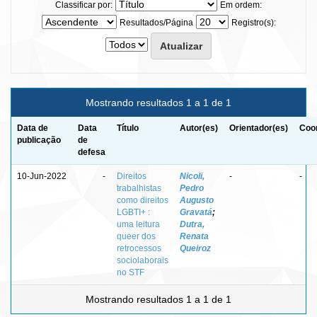
Classificar por:
Em ordem:
Resultados/Página
Registro(s):
Mostrando resultados 1 a 1 de 1
Data de
Data
Título
Autor(es)
Orientador(es)
Coor
publicação
de
defesa
10-Jun-2022
-
Direitos
Nicoli,
-
-
trabalhistas
Pedro
como direitos
Augusto
LGBTI+ :
Gravatá
;
uma leitura
Dutra,
queer dos
Renata
retrocessos
Queiroz
sociolaborais
no STF
Mostrando resultados 1 a 1 de 1