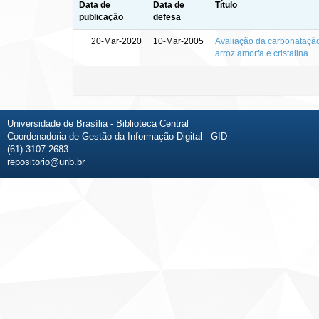
Data de
Data de
Título
publicação
defesa
20-Mar-2020
10-Mar-2005
Avaliação da carbonataçã
arroz amorfa e cristalina
Universidade de Brasília - Biblioteca Central
Coordenadoria de Gestão da Informação Digital - GID
(61) 3107-2683
repositorio@unb.br