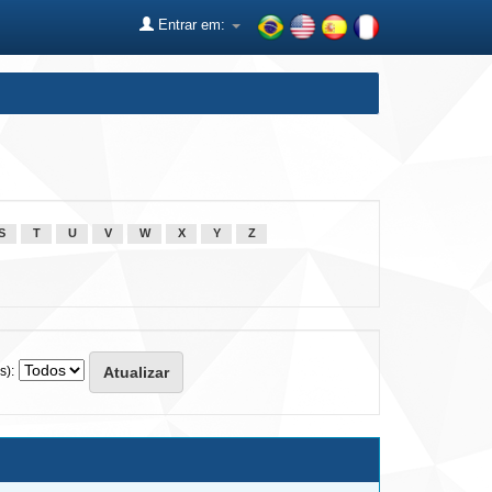
Entrar em:
S
T
U
V
W
X
Y
Z
s):