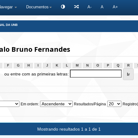
Navegar
Documentos
A-
A
A+
NAL DA UNB
talo Bruno Fernandes
F
G
H
I
J
K
L
M
N
O
P
Q
R
ou entre com as primeiras letras:
Em ordem:
Resultados/Página
Registro(
Mostrando resultados 1 a 1 de 1