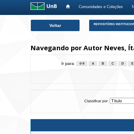
Comunidades e Coleções
Skip
REPOSITÓRIO INSTITUCIO
Voltar
navigation
Navegando por Autor Neves, Í
Ir para:
0-9
A
B
C
D
E
Classificar por: