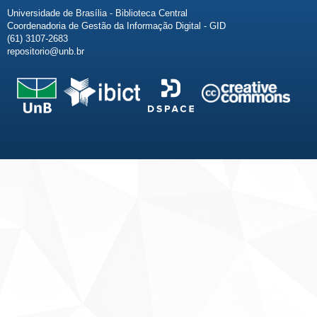
Universidade de Brasília - Biblioteca Central
Coordenadoria de Gestão da Informação Digital - GID
(61) 3107-2683
repositorio@unb.br
Fale conosco
Sobre