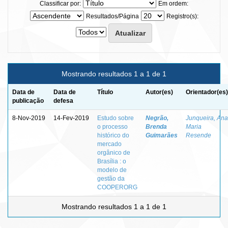
Classificar por:
Em ordem:
Resultados/Página
Registro(s):
Mostrando resultados 1 a 1 de 1
Data de
Data de
Título
Autor(es)
Orientador(es)
publicação
defesa
8-Nov-2019
14-Fev-2019
Estudo sobre
Negrão,
Junqueira, Ana
o processo
Brenda
Maria
histórico do
Guimarães
Resende
mercado
orgânico de
Brasília : o
modelo de
gestão da
COOPERORG
Mostrando resultados 1 a 1 de 1