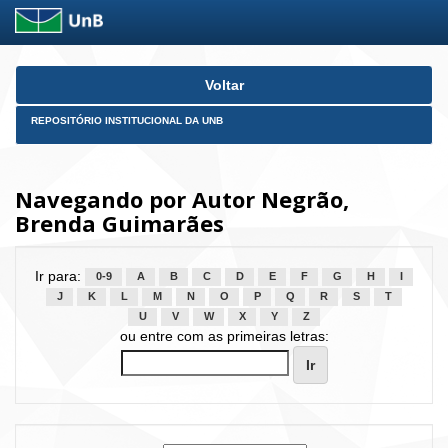
Skip
Voltar
navigation
REPOSITÓRIO INSTITUCIONAL DA UNB
Navegando por Autor Negrão,
Brenda Guimarães
Ir para:
0-9
A
B
C
D
E
F
G
H
I
J
K
L
M
N
O
P
Q
R
S
T
U
V
W
X
Y
Z
ou entre com as primeiras letras: