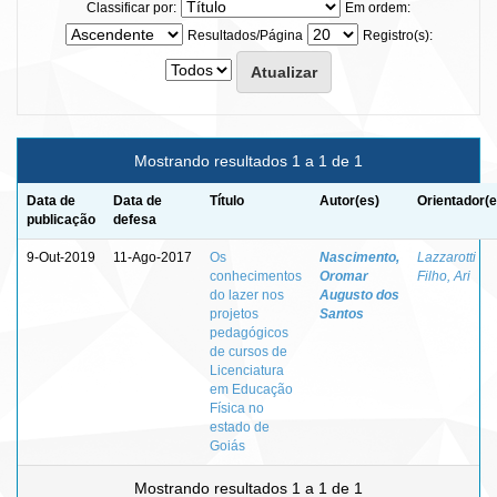
Classificar por:
Em ordem:
Resultados/Página
Registro(s):
Mostrando resultados 1 a 1 de 1
Data de
Data de
Título
Autor(es)
Orientador(e
publicação
defesa
9-Out-2019
11-Ago-2017
Os
Nascimento,
Lazzarotti
conhecimentos
Oromar
Filho, Ari
do lazer nos
Augusto dos
projetos
Santos
pedagógicos
de cursos de
Licenciatura
em Educação
Física no
estado de
Goiás
Mostrando resultados 1 a 1 de 1