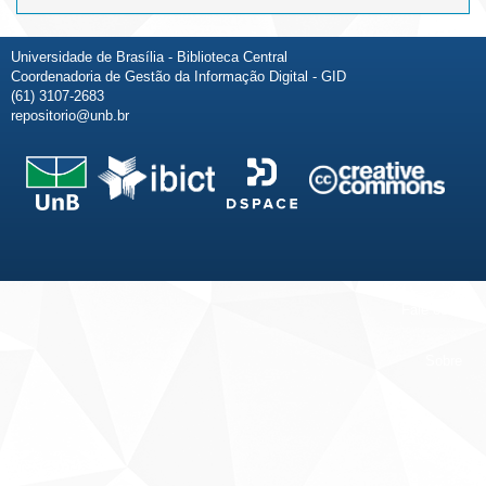
Universidade de Brasília - Biblioteca Central
Coordenadoria de Gestão da Informação Digital - GID
(61) 3107-2683
repositorio@unb.br
Fale conosco
Sobre