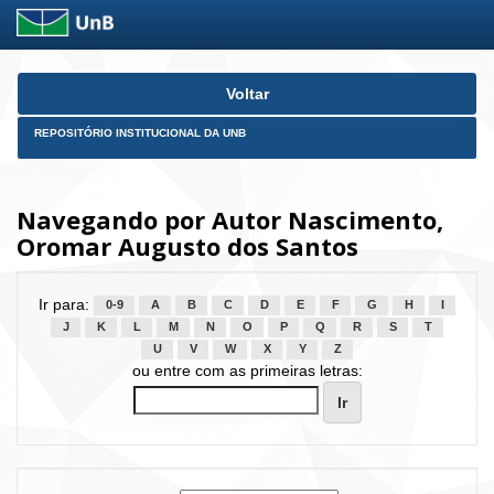
Skip
Voltar
navigation
REPOSITÓRIO INSTITUCIONAL DA UNB
Navegando por Autor Nascimento,
Oromar Augusto dos Santos
Ir para:
0-9
A
B
C
D
E
F
G
H
I
J
K
L
M
N
O
P
Q
R
S
T
U
V
W
X
Y
Z
ou entre com as primeiras letras: