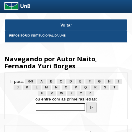
Skip
Voltar
navigation
REPOSITÓRIO INSTITUCIONAL DA UNB
Navegando por Autor Naito,
Fernanda Yuri Borges
Ir para:
0-9
A
B
C
D
E
F
G
H
I
J
K
L
M
N
O
P
Q
R
S
T
U
V
W
X
Y
Z
ou entre com as primeiras letras: