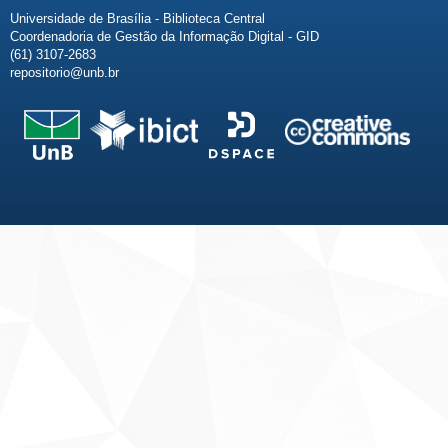
Universidade de Brasília - Biblioteca Central
Coordenadoria de Gestão da Informação Digital - GID
(61) 3107-2683
repositorio@unb.br
Fale conosco
Sobre