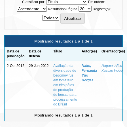
Classificar por:
Em ordem:
Resultados/Página
Registro(s):
Mostrando resultados 1 a 1 de 1
Data de
Data de
Título
Autor(es)
Orientador(es)
publicação
defesa
2-Out-2012
29-Jun-2012
Avaliação da
Naito,
Nagata, Alice
diversidade de
Fernanda
Kazuko Inoue
begomovirus
Yuri
em tomateiro
Borges
em três pólos
de produção
de tomate para
processamento
do Brasil
Mostrando resultados 1 a 1 de 1