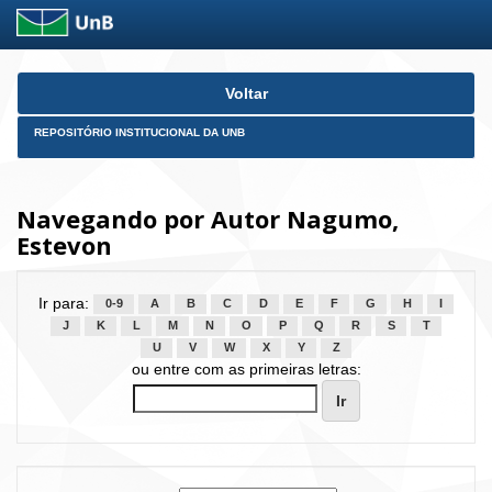
Skip
Voltar
navigation
REPOSITÓRIO INSTITUCIONAL DA UNB
Navegando por Autor Nagumo,
Estevon
Ir para:
0-9
A
B
C
D
E
F
G
H
I
J
K
L
M
N
O
P
Q
R
S
T
U
V
W
X
Y
Z
ou entre com as primeiras letras: