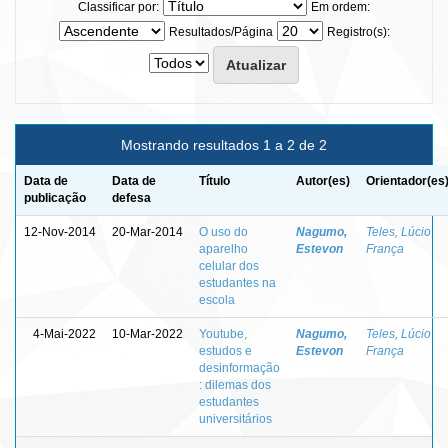
Classificar por:
Em ordem:
Resultados/Página
Registro(s):
Mostrando resultados 1 a 2 de 2
Data de
Data de
Título
Autor(es)
Orientador(es
publicação
defesa
12-Nov-2014
20-Mar-2014
O uso do
Nagumo,
Teles, Lúcio
aparelho
Estevon
França
celular dos
estudantes na
escola
4-Mai-2022
10-Mar-2022
Youtube,
Nagumo,
Teles, Lúcio
estudos e
Estevon
França
desinformação
: dilemas dos
estudantes
universitários