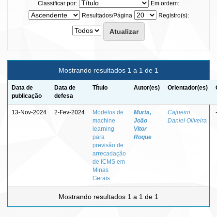
Classificar por:
Em ordem:
Resultados/Página
Registro(s):
Mostrando resultados 1 a 1 de 1
Data de
Data de
Título
Autor(es)
Orientador(es)
publicação
defesa
13-Nov-2024
2-Fev-2024
Modelos de
Murta,
Cajueiro,
machine
João
Daniel Oliveira
learning
Vitor
para
Roque
previsão de
arrecadação
de ICMS em
Minas
Gerais
Mostrando resultados 1 a 1 de 1