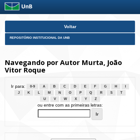
Skip
Voltar
navigation
REPOSITÓRIO INSTITUCIONAL DA UNB
Navegando por Autor Murta, João
Vitor Roque
Ir para:
0-9
A
B
C
D
E
F
G
H
I
J
K
L
M
N
O
P
Q
R
S
T
U
V
W
X
Y
Z
ou entre com as primeiras letras: