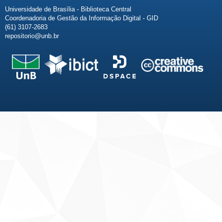
Universidade de Brasília - Biblioteca Central
Coordenadoria de Gestão da Informação Digital - GID
(61) 3107-2683
repositorio@unb.br
Fale conosco
Sobre