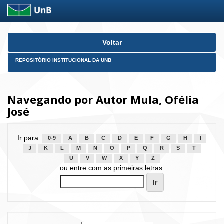
Skip
Voltar
navigation
REPOSITÓRIO INSTITUCIONAL DA UNB
Navegando por Autor Mula, Ofélia
José
Ir para:
0-9
A
B
C
D
E
F
G
H
I
J
K
L
M
N
O
P
Q
R
S
T
U
V
W
X
Y
Z
ou entre com as primeiras letras: