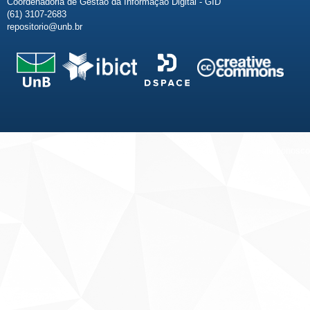
Coordenadoria de Gestão da Informação Digital - GID
(61) 3107-2683
repositorio@unb.br
Fale conosco
Sobre