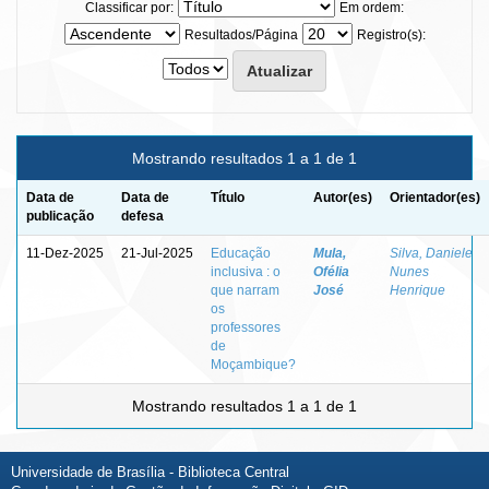
Classificar por:
Em ordem:
Resultados/Página
Registro(s):
Mostrando resultados 1 a 1 de 1
Data de
Data de
Título
Autor(es)
Orientador(es)
publicação
defesa
11-Dez-2025
21-Jul-2025
Educação
Mula,
Silva, Daniele
inclusiva : o
Ofélia
Nunes
que narram
José
Henrique
os
professores
de
Moçambique?
Mostrando resultados 1 a 1 de 1
Universidade de Brasília - Biblioteca Central