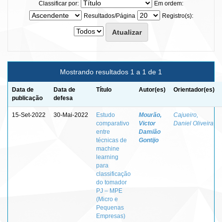
Classificar por:
Em ordem:
Resultados/Página
Registro(s):
Mostrando resultados 1 a 1 de 1
Data de
Data de
Título
Autor(es)
Orientador(es)
publicação
defesa
15-Set-2022
30-Mai-2022
Estudo
Mourão,
Cajueiro,
comparativo
Victor
Daniel Oliveira
entre
Damião
técnicas de
Gontijo
machine
learning
para
classificação
do tomador
PJ – MPE
(Micro e
Pequenas
Empresas)