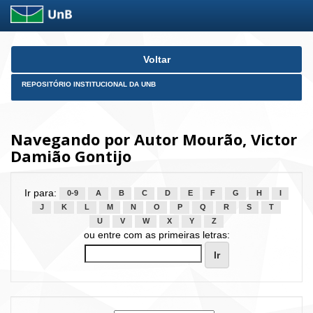
Skip
Voltar
navigation
REPOSITÓRIO INSTITUCIONAL DA UNB
Navegando por Autor Mourão, Victor
Damião Gontijo
Ir para:
0-9
A
B
C
D
E
F
G
H
I
J
K
L
M
N
O
P
Q
R
S
T
U
V
W
X
Y
Z
ou entre com as primeiras letras: