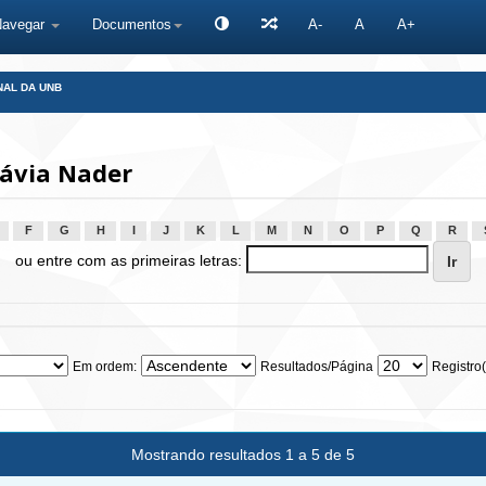
Navegar
Documentos
A-
A
A+
NAL DA UNB
lávia Nader
F
G
H
I
J
K
L
M
N
O
P
Q
R
ou entre com as primeiras letras:
Em ordem:
Resultados/Página
Registro(
Mostrando resultados 1 a 5 de 5