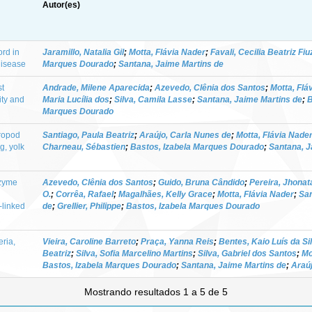
Autor(es)
ord in
Jaramillo, Natalia Gil
;
Motta, Flávia Nader
;
Favali, Cecilia Beatriz Fiu
disease
Marques Dourado
;
Santana, Jaime Martins de
st
Andrade, Milene Aparecida
;
Azevedo, Clênia dos Santos
;
Motta, Flá
ity and
Maria Lucília dos
;
Silva, Camila Lasse
;
Santana, Jaime Martins de
;
B
Marques Dourado
ropod
Santiago, Paula Beatriz
;
Araújo, Carla Nunes de
;
Motta, Flávia Nade
g, yolk
Charneau, Sébastien
;
Bastos, Izabela Marques Dourado
;
Santana, J
nzyme
Azevedo, Clênia dos Santos
;
Guido, Bruna Cândido
;
Pereira, Jhonat
O.
;
Corrêa, Rafael
;
Magalhães, Kelly Grace
;
Motta, Flávia Nader
;
San
-linked
de
;
Grellier, Philippe
;
Bastos, Izabela Marques Dourado
eria,
Vieira, Caroline Barreto
;
Praça, Yanna Reis
;
Bentes, Kaio Luís da Si
Beatriz
;
Silva, Sofia Marcelino Martins
;
Silva, Gabriel dos Santos
;
Mo
Bastos, Izabela Marques Dourado
;
Santana, Jaime Martins de
;
Araúj
Mostrando resultados 1 a 5 de 5