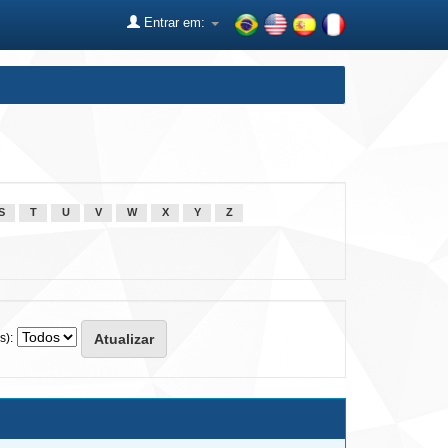
Entrar em:
S
T
U
V
W
X
Y
Z
s):