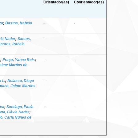
Orientador(es)
Coorientador(es)
za
;
Bastos, Izabela
-
-
via Nader
;
Santos,
-
-
astos, Izabela
r
;
Praça, Yanna Reis
;
-
-
aime Martins de
a L.
;
Nolasco, Diego
-
-
tana, Jaime Martins
lva
;
Santiago, Paula
-
-
tta, Flávia Nader
;
o, Carla Nunes de