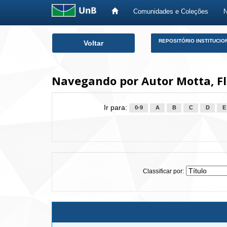
Comunidades e Coleções
Skip
REPOSITÓRIO INSTITUCIO
Voltar
navigation
Navegando por Autor Motta, F
Ir para:
0-9
A
B
C
D
E
Classificar por: