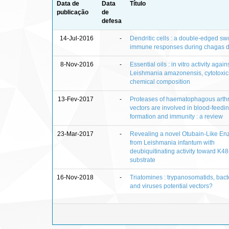
Data de
Data
Título
publicação
de
defesa
14-Jul-2016
-
Dendritic cells : a double-edged sw
immune responses during chagas 
8-Nov-2016
-
Essential oils : in vitro activity again
Leishmania amazonensis, cytotoxic
chemical composition
13-Fev-2017
-
Proteases of haematophagous arth
vectors are involved in blood-feedin
formation and immunity : a review
23-Mar-2017
-
Revealing a novel Otubain-Like E
from Leishmania infantum with
deubiquitinating activity toward K48
substrate
16-Nov-2018
-
Triatomines : trypanosomatids, bact
and viruses potential vectors?