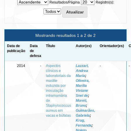
Resultados/Página
Registro(s):
Mostrando resultados 1 a 2 de 2
Data de
Data
Título
Autor(es)
Orientador(es)
C
publicação
de
defesa
2014
-
Aspectos
Lazzari,
-
-
clínicos e
Andrea
laboratoriais da
Maria
;
mastite
Oliveira,
induzida por
Marília
inoculação
Viviane
intramamária
Snel de
;
de
Moreti,
Staphylococcus
Bruno
;
aureus em
Guimarães,
vacas e búfalas
Gabriela
;
Krug,
Fernanda
;
Noleto,