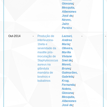
Giovana
;
Mesquita,
Albenones
José de
;
Neves,
Jairo
Pereira
Out-2014
-
Produção de
Lazzari,
-
-
interleucina-
Andrea
1beta e
Maria
;
severidade da
Oliveira,
mastite pós-
Marília
inoculação de
Viviane
Staphylococcus
Snel de
;
aureus na
Moreti,
glândula
Bruno
;
mamária de
Guimarães,
bovinos e
Gabriela
;
bubalinos
Krug,
Fernanda
;
Noleto,
Giovana
;
Mesquita,
Albenones
José de
;