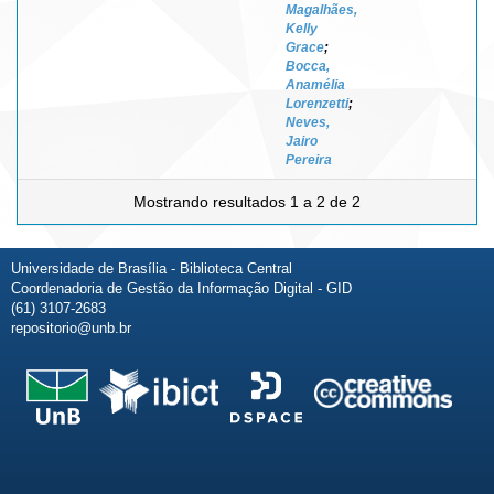
Magalhães,
Kelly
Grace
;
Bocca,
Anamélia
Lorenzetti
;
Neves,
Jairo
Pereira
Mostrando resultados 1 a 2 de 2
Universidade de Brasília - Biblioteca Central
Coordenadoria de Gestão da Informação Digital - GID
(61) 3107-2683
repositorio@unb.br