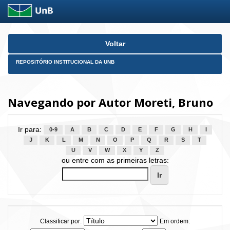
Skip
Voltar
navigation
REPOSITÓRIO INSTITUCIONAL DA UNB
Navegando por Autor Moreti, Bruno
Ir para:
0-9
A
B
C
D
E
F
G
H
I
J
K
L
M
N
O
P
Q
R
S
T
U
V
W
X
Y
Z
ou entre com as primeiras letras:
Classificar por:
Em ordem: